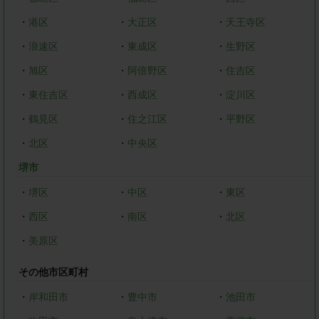
・
港区
・
大正区
・
天王寺区
・
浪速区
・
東成区
・
生野区
・
旭区
・
阿倍野区
・
住吉区
・
東住吉区
・
西成区
・
淀川区
・
鶴見区
・
住之江区
・
平野区
・
北区
・
中央区
堺市
・
堺区
・
中区
・
東区
・
西区
・
南区
・
北区
・
美原区
その他市区町村
・
岸和田市
・
豊中市
・
池田市