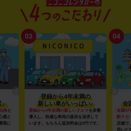
03
04
登録から4年未満の
潔」
新しい車がいっぱい♪
全
点検
と
登録から4年未満の新しいクルマ
を多数
全国47
心感と
導入し、快適な車両の提供を追求して
駅チカ
環境に
います。もちろん追加料金は0円です。
店舗で
用いた