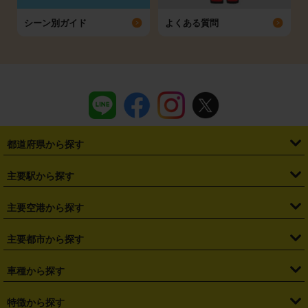
シーン別ガイド
よくある質問
都道府県から探す
・
北海道
・
青森県
・
岩手県
・
宮城県
・
秋田県
・
山形県
主要駅から探す
・
福島県
・
東京都
・
神奈川県
・
埼玉県
・
千葉県
・
茨城県
・
札幌駅
・
仙台駅
・
新宿駅
・
池袋駅
・
渋谷駅
・
東京駅
主要空港から探す
・
栃木県
・
群馬県
・
山梨県
・
愛知県
・
静岡県
・
岐阜県
・
横浜駅
・
川崎駅
・
大宮駅
・
西船橋駅
・
柏駅
・
名古屋駅
・
新千歳空港
・
仙台空港
主要都市から探す
・
長野県
・
新潟県
・
富山県
・
石川県
・
福井県
・
大阪府
・
大阪駅
・
難波駅
・
三宮駅
・
京都駅
・
広島駅
・
博多駅
・
成田空港
・
羽田空港
・
兵庫県
・
京都府
・
滋賀県
・
和歌山県
・
奈良県
・
三重県
・
札幌市
・
仙台市
車種から探す
・
熊本駅
・
那覇空港駅
・
中部国際空港セントレア
・
関西国際空港
・
鳥取県
・
島根県
・
岡山県
・
広島県
・
山口県
・
徳島県
・
千葉市
・
さいたま市
・
軽自動車
・
コンパクトカー
・
ステーションワゴン・セダン
特徴から探す
・
大阪国際空港（伊丹空港）
・
神戸空港