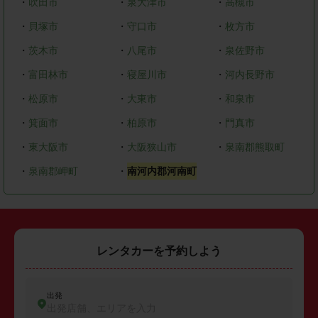
・
吹田市
・
泉大津市
・
高槻市
・
貝塚市
・
守口市
・
枚方市
・
茨木市
・
八尾市
・
泉佐野市
・
富田林市
・
寝屋川市
・
河内長野市
・
松原市
・
大東市
・
和泉市
・
箕面市
・
柏原市
・
門真市
・
東大阪市
・
大阪狭山市
・
泉南郡熊取町
・
泉南郡岬町
・
南河内郡河南町
レンタカーを予約しよう
出発
出発店舗、エリアを入力