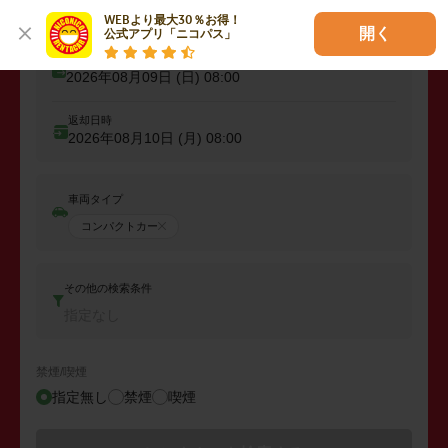
WEBより最大30％お得！

開く
公式アプリ「ニコパス」
出発日時
2026年08月09日 (日)
08:00
返却日時
2026年08月10日 (月)
08:00
車両タイプ
コンパクトカー
その他の検索条件
指定なし
禁煙/喫煙
指定無し
禁煙
喫煙