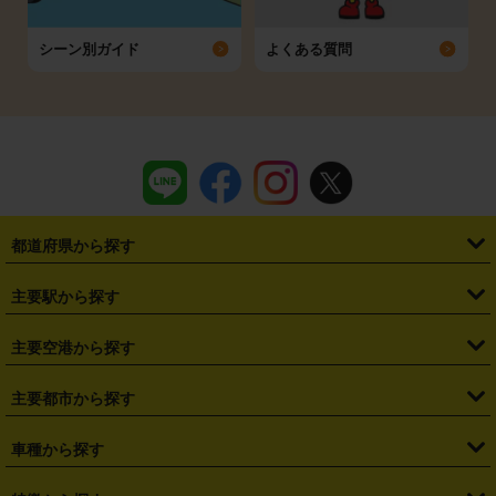
シーン別ガイド
よくある質問
都道府県から探す
・
北海道
・
青森県
・
岩手県
・
宮城県
・
秋田県
・
山形県
主要駅から探す
・
福島県
・
東京都
・
神奈川県
・
埼玉県
・
千葉県
・
茨城県
・
札幌駅
・
仙台駅
・
新宿駅
・
池袋駅
・
渋谷駅
・
東京駅
主要空港から探す
・
栃木県
・
群馬県
・
山梨県
・
愛知県
・
静岡県
・
岐阜県
・
横浜駅
・
川崎駅
・
大宮駅
・
西船橋駅
・
柏駅
・
名古屋駅
・
新千歳空港
・
仙台空港
主要都市から探す
・
長野県
・
新潟県
・
富山県
・
石川県
・
福井県
・
大阪府
・
大阪駅
・
難波駅
・
三宮駅
・
京都駅
・
広島駅
・
博多駅
・
成田空港
・
羽田空港
・
兵庫県
・
京都府
・
滋賀県
・
和歌山県
・
奈良県
・
三重県
・
札幌市
・
仙台市
車種から探す
・
熊本駅
・
那覇空港駅
・
中部国際空港セントレア
・
関西国際空港
・
鳥取県
・
島根県
・
岡山県
・
広島県
・
山口県
・
徳島県
・
千葉市
・
さいたま市
・
軽自動車
・
コンパクトカー
・
ステーションワゴン・セダン