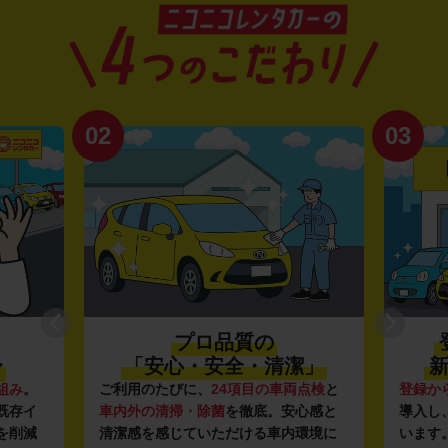
02
03
プロ品質の
〜
「安心・安全・清潔」
新
組み
。
ご利用のたびに、
24項目の車両点検
と
登録か
既存イ
車内外の清掃・除菌
を徹底。安心感と
導入し
を削減
清潔感を感じていただける車内環境に
います