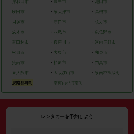
・
岸和田市
・
豊中市
・
池田市
・
吹田市
・
泉大津市
・
高槻市
・
貝塚市
・
守口市
・
枚方市
・
茨木市
・
八尾市
・
泉佐野市
・
富田林市
・
寝屋川市
・
河内長野市
・
松原市
・
大東市
・
和泉市
・
箕面市
・
柏原市
・
門真市
・
東大阪市
・
大阪狭山市
・
泉南郡熊取町
・
泉南郡岬町
・
南河内郡河南町
レンタカーを予約しよう