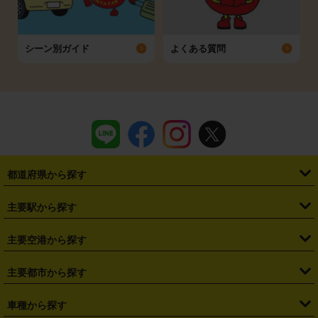
シーン別ガイド
よくある質問
都道府県から探す
・
北海道
・
青森県
・
岩手県
・
宮城県
・
秋田県
・
山形県
主要駅から探す
・
福島県
・
東京都
・
神奈川県
・
埼玉県
・
千葉県
・
茨城県
・
札幌駅
・
仙台駅
・
新宿駅
・
池袋駅
・
渋谷駅
・
東京駅
主要空港から探す
・
栃木県
・
群馬県
・
山梨県
・
愛知県
・
静岡県
・
岐阜県
・
横浜駅
・
川崎駅
・
大宮駅
・
西船橋駅
・
柏駅
・
名古屋駅
・
新千歳空港
・
仙台空港
主要都市から探す
・
長野県
・
新潟県
・
富山県
・
石川県
・
福井県
・
大阪府
・
大阪駅
・
難波駅
・
三宮駅
・
京都駅
・
広島駅
・
博多駅
・
成田空港
・
羽田空港
・
兵庫県
・
京都府
・
滋賀県
・
和歌山県
・
奈良県
・
三重県
・
札幌市
・
仙台市
車種から探す
・
熊本駅
・
那覇空港駅
・
中部国際空港セントレア
・
関西国際空港