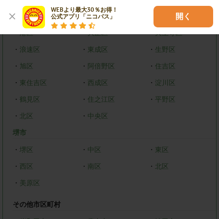
WEBより最大30％お得！

・
都島区
・
福島区
・
西区
開く
公式アプリ「ニコパス」
・
港区
・
大正区
・
天王寺区
・
浪速区
・
東成区
・
生野区
・
旭区
・
阿倍野区
・
住吉区
・
東住吉区
・
西成区
・
淀川区
・
鶴見区
・
住之江区
・
平野区
・
北区
・
中央区
堺市
・
堺区
・
中区
・
東区
・
西区
・
南区
・
北区
・
美原区
その他市区町村