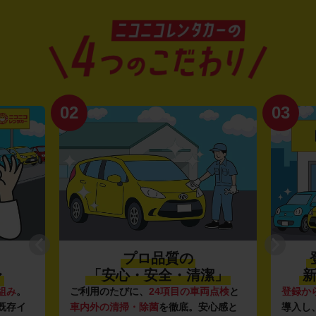
02
03
プロ品質の
〜
「安心・安全・清潔」
新
組み
。
ご利用のたびに、
24項目の車両点検
と
登録か
既存イ
車内外の清掃・除菌
を徹底。安心感と
導入し