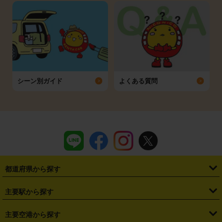
シーン別ガイド
よくある質問
都道府県から探す
・
北海道
・
青森県
・
岩手県
・
宮城県
・
秋田県
・
山形県
主要駅から探す
・
福島県
・
東京都
・
神奈川県
・
埼玉県
・
千葉県
・
茨城県
・
札幌駅
・
仙台駅
・
新宿駅
・
池袋駅
・
渋谷駅
・
東京駅
主要空港から探す
・
栃木県
・
群馬県
・
山梨県
・
愛知県
・
静岡県
・
岐阜県