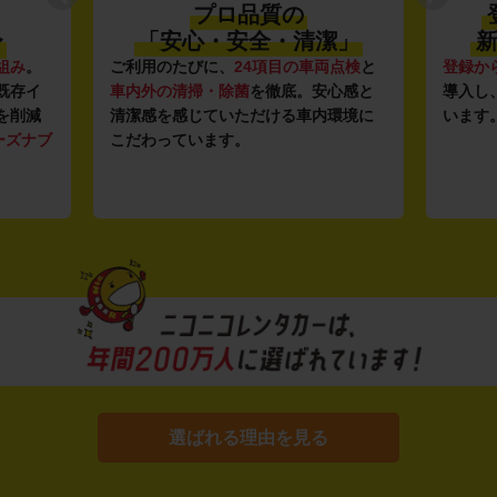
プロ品質の
〜
「安心・安全・清潔」
新
組み
。
ご利用のたびに、
24項目の車両点検
と
登録か
既存イ
車内外の清掃・除菌
を徹底。安心感と
導入し
を削減
清潔感を感じていただける車内環境に
います
ーズナブ
こだわっています。
選ばれる理由を見る