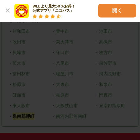
WEBより最大30％お得！

・
美原区
開く
公式アプリ「ニコパス」
その他市区町村
・
岸和田市
・
豊中市
・
池田市
・
吹田市
・
泉大津市
・
高槻市
・
貝塚市
・
守口市
・
枚方市
・
茨木市
・
八尾市
・
泉佐野市
・
富田林市
・
寝屋川市
・
河内長野市
・
松原市
・
大東市
・
和泉市
・
箕面市
・
柏原市
・
門真市
・
東大阪市
・
大阪狭山市
・
泉南郡熊取町
・
泉南郡岬町
・
南河内郡河南町