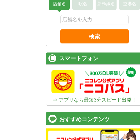
店舗名
駅名
新幹線名
空港名
検索
スマートフォン
⇒ アプリなら最短3分スピード出発！
おすすめコンテンツ