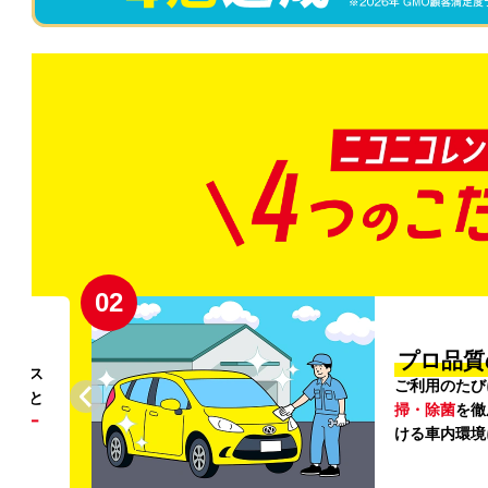
02
円〜
プロ品質
リンス
ご利用のたび
ること
掃・除菌
を徹
う
リー
ける車内環境