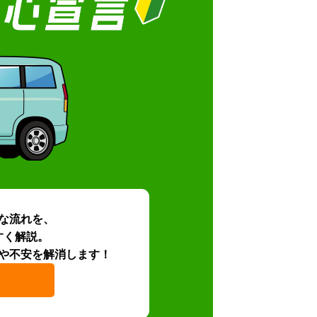
な流れを、
すく解説。
や不安を解消します！