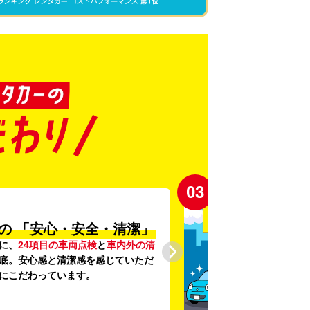
03
の
「安心・安全・清潔」
に、
24項目の車両点検
と
車内外の清
底。安心感と清潔感を感じていただ
にこだわっています。