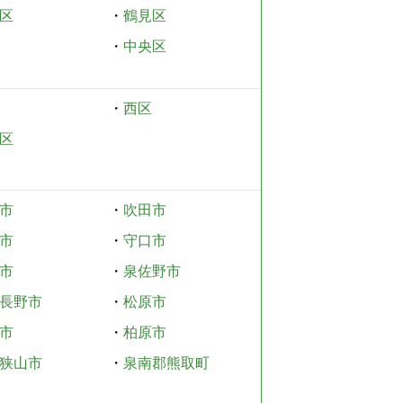
区
・
鶴見区
・
中央区
・
西区
区
市
・
吹田市
市
・
守口市
市
・
泉佐野市
長野市
・
松原市
市
・
柏原市
狭山市
・
泉南郡熊取町