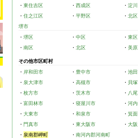
・
東住吉区
・
西成区
・
淀川
・
住之江区
・
平野区
・
北区
堺市
・
堺区
・
中区
・
東区
・
南区
・
北区
・
美原
その他市区町村
・
岸和田市
・
豊中市
・
池田
・
泉大津市
・
高槻市
・
貝塚
・
枚方市
・
茨木市
・
八尾
・
富田林市
・
寝屋川市
・
河内
・
大東市
・
和泉市
・
箕面
・
門真市
・
東大阪市
・
大阪
・
泉南郡岬町
・
南河内郡河南町