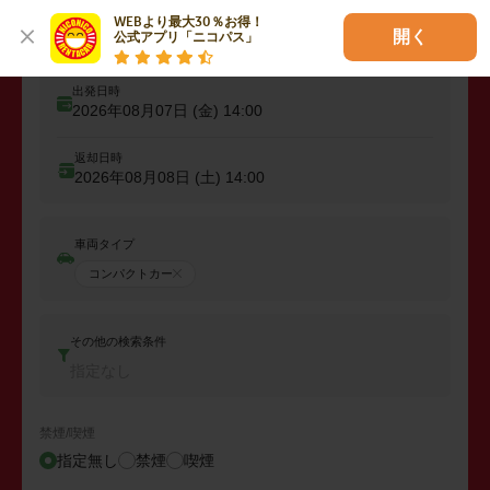
出発
WEBより最大30％お得！

出発店舗、エリアを入力
開く
公式アプリ「ニコパス」
出発日時
2026年08月07日 (金)
14:00
返却日時
2026年08月08日 (土)
14:00
車両タイプ
コンパクトカー
その他の検索条件
指定なし
禁煙/喫煙
指定無し
禁煙
喫煙