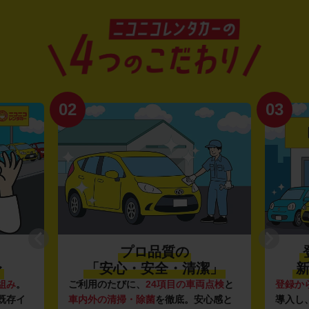
02
03
プロ品質の
〜
「安心・安全・清潔」
新
組み
。
ご利用のたびに、
24項目の車両点検
と
登録か
既存イ
車内外の清掃・除菌
を徹底。安心感と
導入し