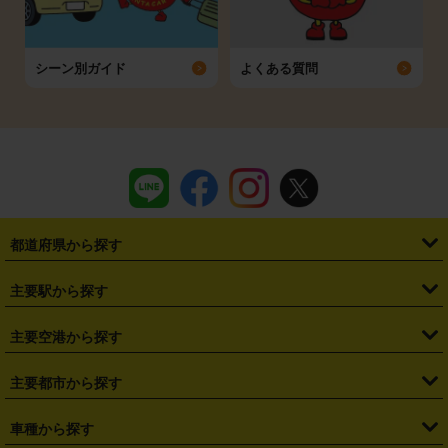
シーン別ガイド
よくある質問
都道府県から探す
・
北海道
・
青森県
・
岩手県
・
宮城県
・
秋田県
・
山形県
主要駅から探す
・
福島県
・
東京都
・
神奈川県
・
埼玉県
・
千葉県
・
茨城県
・
札幌駅
・
仙台駅
・
新宿駅
・
池袋駅
・
渋谷駅
・
東京駅
主要空港から探す
・
栃木県
・
群馬県
・
山梨県
・
愛知県
・
静岡県
・
岐阜県
・
横浜駅
・
川崎駅
・
大宮駅
・
西船橋駅
・
柏駅
・
名古屋駅
・
新千歳空港
・
仙台空港
主要都市から探す
・
長野県
・
新潟県
・
富山県
・
石川県
・
福井県
・
大阪府
・
大阪駅
・
難波駅
・
三宮駅
・
京都駅
・
広島駅
・
博多駅
・
成田空港
・
羽田空港
・
兵庫県
・
京都府
・
滋賀県
・
和歌山県
・
奈良県
・
三重県
・
札幌市
・
仙台市
車種から探す
・
熊本駅
・
那覇空港駅
・
中部国際空港セントレア
・
関西国際空港