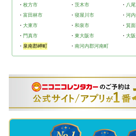
・
枚方市
・
茨木市
・
八尾
・
富田林市
・
寝屋川市
・
河内
・
大東市
・
和泉市
・
箕面
・
門真市
・
東大阪市
・
大阪
・
泉南郡岬町
・
南河内郡河南町