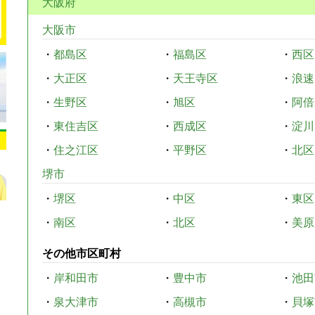
大阪府
大阪市
・
都島区
・
福島区
・
西区
・
大正区
・
天王寺区
・
浪速
・
生野区
・
旭区
・
阿倍
・
東住吉区
・
西成区
・
淀川
・
住之江区
・
平野区
・
北区
堺市
・
堺区
・
中区
・
東区
・
南区
・
北区
・
美原
その他市区町村
・
岸和田市
・
豊中市
・
池田
・
泉大津市
・
高槻市
・
貝塚