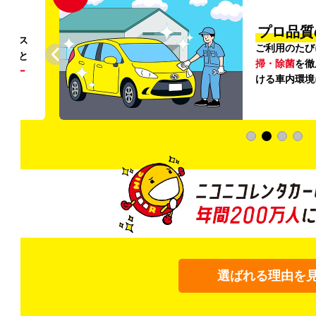
円〜
プロ品質
リンス
ご利用のたび
ること
掃・除菌
を徹
う
リー
ける車内環境
選ばれる理由を