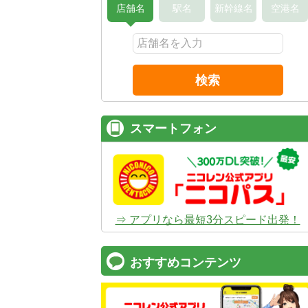
店舗名
駅名
新幹線名
空港名
検索
スマートフォン
⇒ アプリなら最短3分スピード出発！
おすすめコンテンツ