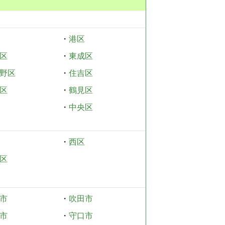
・
港区
区
・
東成区
野区
・
住吉区
区
・
鶴見区
・
中央区
・
西区
区
市
・
吹田市
市
・
守口市