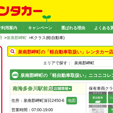
ご利用案内
キャンペーン
選ばれる理由
よくある
府
>
泉南郡岬町
>
Kクラス(軽自動車)
泉南郡岬町の「軽自動車取扱い」レンタカー店
エリアで探す：
泉南郡岬町の「軽自動車取扱い」ニコニコレ
南海多奈川駅前店
保有車両クラ
住所：
泉南郡岬町深日2450-6
地図
営業時間：
07:00-19:00