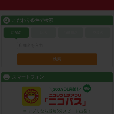
こだわり条件で検索
店舗名
駅名
新幹線名
空港名
検索
スマートフォン
⇒ アプリなら最短3分スピード出発！