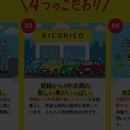
03
04
登録から4年未満の
潔」
新しい車がいっぱい♪
全
点検
と
登録から4年未満の新しいクルマ
を多数
全国47
心感と
導入し、快適な車両の提供を追求して
駅チカ
環境に
います。もちろん追加料金は0円です。
店舗で
用いた
す。