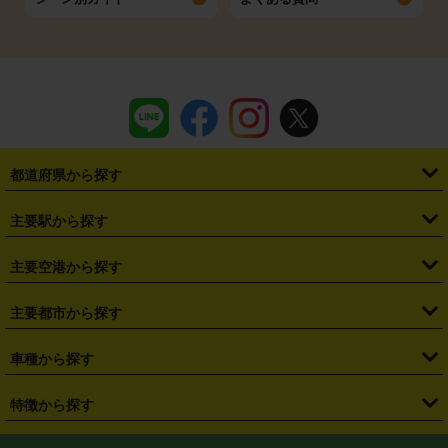
都道府県から探す
・
北海道
・
青森県
・
岩手県
・
宮城県
・
秋田県
・
山形県
主要駅から探す
・
福島県
・
東京都
・
神奈川県
・
埼玉県
・
千葉県
・
茨城県
・
札幌駅
・
仙台駅
・
新宿駅
・
池袋駅
・
渋谷駅
・
東京駅
主要空港から探す
・
栃木県
・
群馬県
・
山梨県
・
愛知県
・
静岡県
・
岐阜県
・
横浜駅
・
川崎駅
・
大宮駅
・
西船橋駅
・
柏駅
・
名古屋駅
・
新千歳空港
・
仙台空港
主要都市から探す
・
長野県
・
新潟県
・
富山県
・
石川県
・
福井県
・
大阪府
・
大阪駅
・
難波駅
・
三宮駅
・
京都駅
・
広島駅
・
博多駅
・
成田空港
・
羽田空港
・
兵庫県
・
京都府
・
滋賀県
・
和歌山県
・
奈良県
・
三重県
・
札幌市
・
仙台市
車種から探す
・
熊本駅
・
那覇空港駅
・
中部国際空港セントレア
・
関西国際空港
・
鳥取県
・
島根県
・
岡山県
・
広島県
・
山口県
・
徳島県
・
千葉市
・
さいたま市
・
軽自動車
・
コンパクトカー
・
ステーションワゴン・セダン
特徴から探す
・
大阪国際空港（伊丹空港）
・
神戸空港
・
香川県
・
愛媛県
・
高知県
・
福岡県
・
佐賀県
・
長崎県
・
横浜市
・
川崎市
・
ミニバン・ワンボックス
・
高級ミニバン・ワンボックス
・
SUV
・
岡山空港
・
徳島空港
・
ハイブリッド
・
宅配レンタカー
・
ETCカードレンタル