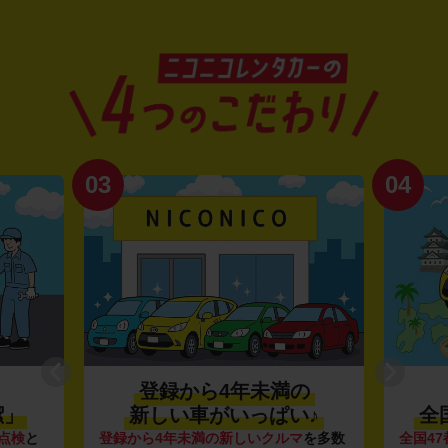
03
04
登録から4年未満の
潔」
新しい車がいっぱい♪
全
点検
と
登録から4年未満の新しいクルマ
を多数
全国47