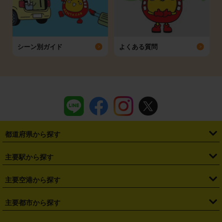
シーン別ガイド
よくある質問
都道府県から探す
・
北海道
・
青森県
・
岩手県
・
宮城県
・
秋田県
・
山形県
主要駅から探す
・
福島県
・
東京都
・
神奈川県
・
埼玉県
・
千葉県
・
茨城県
・
札幌駅
・
仙台駅
・
新宿駅
・
池袋駅
・
渋谷駅
・
東京駅
主要空港から探す
・
栃木県
・
群馬県
・
山梨県
・
愛知県
・
静岡県
・
岐阜県
・
横浜駅
・
川崎駅
・
大宮駅
・
西船橋駅
・
柏駅
・
名古屋駅
・
新千歳空港
・
仙台空港
主要都市から探す
・
長野県
・
新潟県
・
富山県
・
石川県
・
福井県
・
大阪府
・
大阪駅
・
難波駅
・
三宮駅
・
京都駅
・
広島駅
・
博多駅
・
成田空港
・
羽田空港
・
兵庫県
・
京都府
・
滋賀県
・
和歌山県
・
奈良県
・
三重県
・
札幌市
・
仙台市