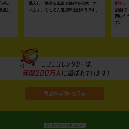
心感と
導入し、快適な車両の提供を追求して
駅チカ
環境に
います。もちろん追加料金は0円です。
店舗で
用いた
す。
選ばれる理由を見る