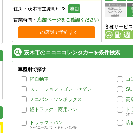
住所：
茨木市主原町6-28
地図
営業時間：
店舗ページをご確認ください
各種サービス
この店舗で予約する
茨木市のニコニコレンタカーを条件検索
車種別で探す
軽自動車
コ
ステーションワゴン・セダン
SU
ミニバン・ワンボックス
高
軽トラック・商用バン
ト
(タ
トラック・バン
店
(ハイエースバン・キャラバン等)