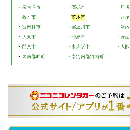
・
泉大津市
・
高槻市
・
貝塚
・
枚方市
・
茨木市
・
八尾
・
富田林市
・
寝屋川市
・
河内
・
大東市
・
和泉市
・
箕面
・
門真市
・
東大阪市
・
大阪
・
泉南郡岬町
・
南河内郡河南町