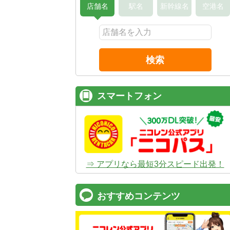
店舗名
駅名
新幹線名
空港名
検索
スマートフォン
⇒ アプリなら最短3分スピード出発！
おすすめコンテンツ