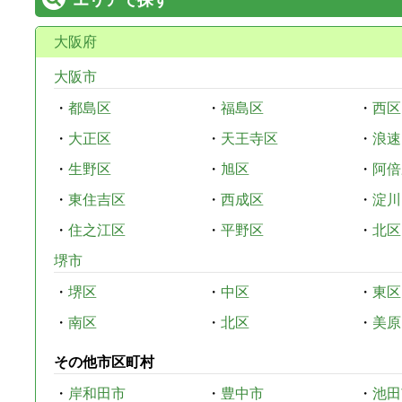
大阪府
大阪市
・
都島区
・
福島区
・
西区
・
大正区
・
天王寺区
・
浪速
・
生野区
・
旭区
・
阿倍
・
東住吉区
・
西成区
・
淀川
・
住之江区
・
平野区
・
北区
堺市
・
堺区
・
中区
・
東区
・
南区
・
北区
・
美原
その他市区町村
・
岸和田市
・
豊中市
・
池田