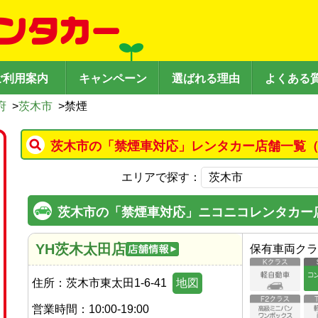
ご利用案内
キャンペーン
選ばれる理由
よくある
府
>
茨木市
>
禁煙
茨木市の「禁煙車対応」レンタカー店舗一覧（
エリアで探す：
茨木市の「禁煙車対応」ニコニコレンタカー
YH茨木太田店
保有車両クラ
住所：
茨木市東太田1-6-41
地図
営業時間：
10:00-19:00