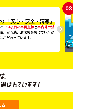
03
の
「安心・安全・清潔」
に、
24項目の車両点検
と
車内外の清
底。安心感と清潔感を感じていただ
にこだわっています。
見る