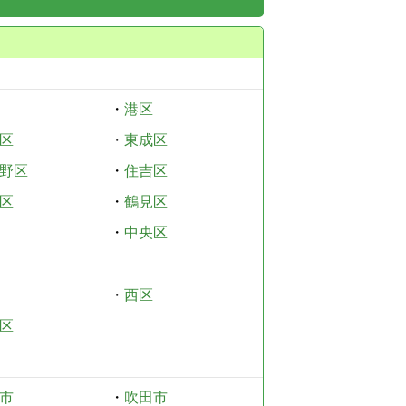
・
港区
区
・
東成区
野区
・
住吉区
区
・
鶴見区
・
中央区
・
西区
区
市
・
吹田市