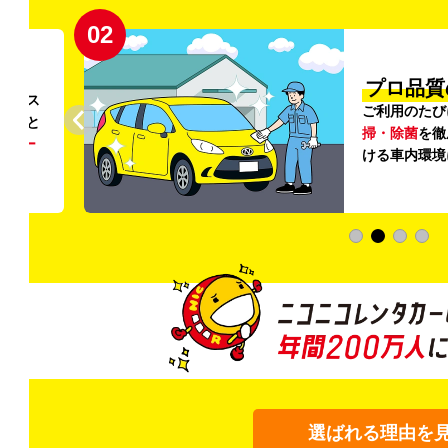
02
円〜
プロ品質
リンス
ご利用のたび
ること
掃・除菌
を徹
う
リー
ける車内環境
選ばれる理由を