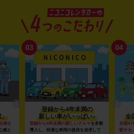
03
04
登録から4年未満の
潔」
新しい車がいっぱい♪
全
点検
と
登録から4年未満の新しいクルマ
を多数
全国47
心感と
導入し、快適な車両の提供を追求して
駅チカ