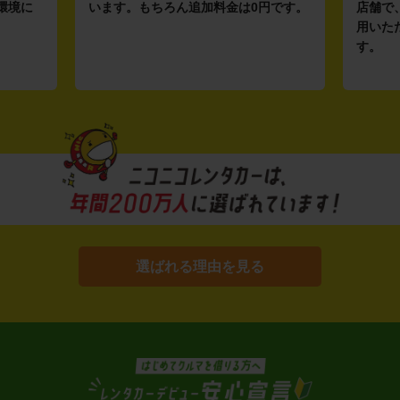
環境に
います。もちろん追加料金は0円です。
店舗で
用いた
す。
選ばれる理由を見る