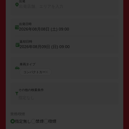
出発
出発店舗、エリアを入力
出発日時
2026年08月08日 (土)
09:00
返却日時
2026年08月09日 (日)
09:00
車両タイプ
コンパクトカー
その他の検索条件
指定なし
禁煙/喫煙
指定無し
禁煙
喫煙