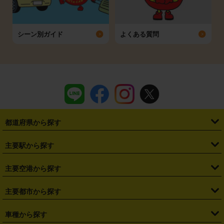
シーン別ガイド
よくある質問
都道府県から探す
・
北海道
・
青森県
・
岩手県
・
宮城県
・
秋田県
・
山形県
主要駅から探す
・
福島県
・
東京都
・
神奈川県
・
埼玉県
・
千葉県
・
茨城県
・
札幌駅
・
仙台駅
・
新宿駅
・
池袋駅
・
渋谷駅
・
東京駅
主要空港から探す
・
栃木県
・
群馬県
・
山梨県
・
愛知県
・
静岡県
・
岐阜県
・
横浜駅
・
川崎駅
・
大宮駅
・
西船橋駅
・
柏駅
・
名古屋駅
・
新千歳空港
・
仙台空港
主要都市から探す
・
長野県
・
新潟県
・
富山県
・
石川県
・
福井県
・
大阪府
・
大阪駅
・
難波駅
・
三宮駅
・
京都駅
・
広島駅
・
博多駅
・
成田空港
・
羽田空港
・
兵庫県
・
京都府
・
滋賀県
・
和歌山県
・
奈良県
・
三重県
・
札幌市
・
仙台市
車種から探す
・
熊本駅
・
那覇空港駅
・
中部国際空港セントレア
・
関西国際空港