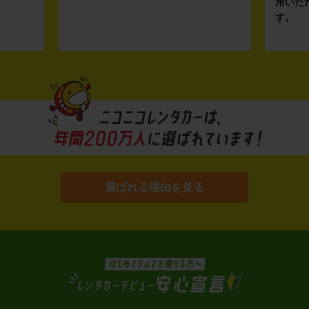
用いた
す。
選ばれる理由を見る