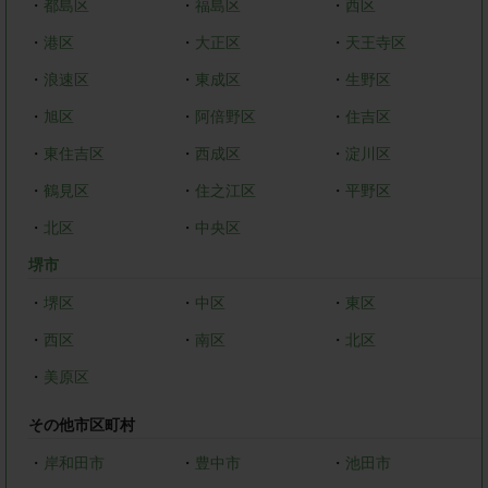
・
都島区
・
福島区
・
西区
・
港区
・
大正区
・
天王寺区
・
浪速区
・
東成区
・
生野区
・
旭区
・
阿倍野区
・
住吉区
・
東住吉区
・
西成区
・
淀川区
・
鶴見区
・
住之江区
・
平野区
・
北区
・
中央区
堺市
・
堺区
・
中区
・
東区
・
西区
・
南区
・
北区
・
美原区
その他市区町村
・
岸和田市
・
豊中市
・
池田市