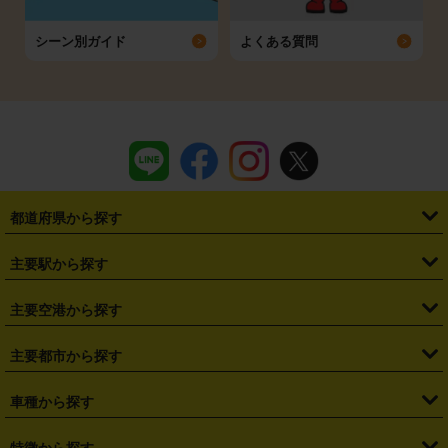
シーン別ガイド
よくある質問
都道府県から探す
・
北海道
・
青森県
・
岩手県
・
宮城県
・
秋田県
・
山形県
主要駅から探す
・
福島県
・
東京都
・
神奈川県
・
埼玉県
・
千葉県
・
茨城県
・
札幌駅
・
仙台駅
・
新宿駅
・
池袋駅
・
渋谷駅
・
東京駅
主要空港から探す
・
栃木県
・
群馬県
・
山梨県
・
愛知県
・
静岡県
・
岐阜県
・
横浜駅
・
川崎駅
・
大宮駅
・
西船橋駅
・
柏駅
・
名古屋駅
・
新千歳空港
・
仙台空港
主要都市から探す
・
長野県
・
新潟県
・
富山県
・
石川県
・
福井県
・
大阪府
・
大阪駅
・
難波駅
・
三宮駅
・
京都駅
・
広島駅
・
博多駅
・
成田空港
・
羽田空港
・
兵庫県
・
京都府
・
滋賀県
・
和歌山県
・
奈良県
・
三重県
・
札幌市
・
仙台市
車種から探す
・
熊本駅
・
那覇空港駅
・
中部国際空港セントレア
・
関西国際空港
・
鳥取県
・
島根県
・
岡山県
・
広島県
・
山口県
・
徳島県
・
千葉市
・
さいたま市
・
軽自動車
・
コンパクトカー
・
ステーションワゴン・セダン