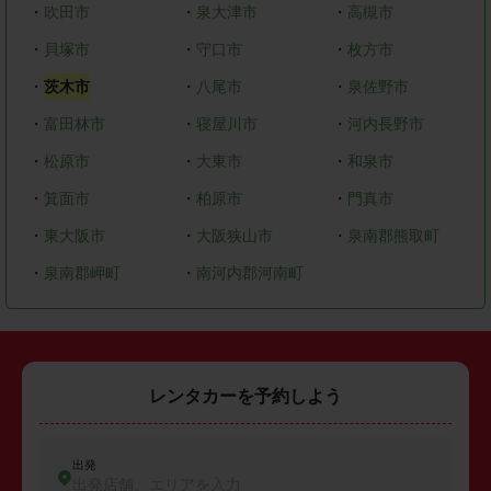
・
吹田市
・
泉大津市
・
高槻市
・
貝塚市
・
守口市
・
枚方市
・
茨木市
・
八尾市
・
泉佐野市
・
富田林市
・
寝屋川市
・
河内長野市
・
松原市
・
大東市
・
和泉市
・
箕面市
・
柏原市
・
門真市
・
東大阪市
・
大阪狭山市
・
泉南郡熊取町
・
泉南郡岬町
・
南河内郡河南町
レンタカーを予約しよう
出発
出発店舗、エリアを入力