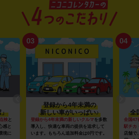
03
04
登録から4年未満の
潔」
新しい車がいっぱい♪
全
点検
と
登録から4年未満の新しいクルマ
を多数
全国47
心感と
導入し、快適な車両の提供を追求して
駅チカ
環境に
います。もちろん追加料金は0円です。
店舗で