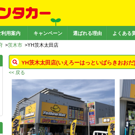
ご利用案内
キャンペーン
選ばれる理由
よくある
府
>
茨木市
>
YH茨木太田店
YH茨木太田店
(いえろーはっといばらきおおだ
<< 戻る