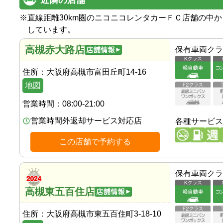
近隣の店舗
※
直線距離30km圏のニコニコレンタカーＦＣ店舗の中
しています。
高槻赤大路店
保有車両クラ
住所：
大阪府高槻市富田丘町14-16
地図
営業時間：
08:00-21:00
営業時間外返却サービス対応店
各種サービス
この店舗で予約する
保有車両クラ
高槻東五百住店
住所：
大阪府高槻市東五百住町3-18-10