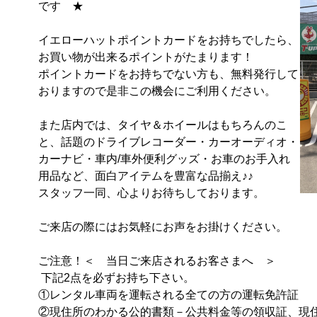
です　★

イエローハットポイントカードをお持ちでしたら、
お買い物が出来るポイントがたまります！

ポイントカードをお持ちでない方も、無料発行して
おりますので是非この機会にご利用ください。

また店内では、タイヤ＆ホイールはもちろんのこ
と、話題のドライブレコーダー・カーオーディオ・
カーナビ・車内/車外便利グッズ・お車のお手入れ
用品など、面白アイテムを豊富な品揃え♪♪

スタッフ一同、心よりお待ちしております。

ご来店の際にはお気軽にお声をお掛けください。

ご注意！＜　当日ご来店されるお客さまへ　＞

 下記2点を必ずお持ち下さい。

①レンタル車両を運転される全ての方の運転免許証

②現住所のわかる公的書類－公共料金等の領収証、現