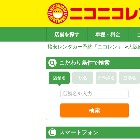
店舗を探す
車種・料金
格安レンタカー予約「ニコレン」
>
大阪
こだわり条件で検索
店舗名
駅名
新幹線名
空港名
検索
スマートフォン