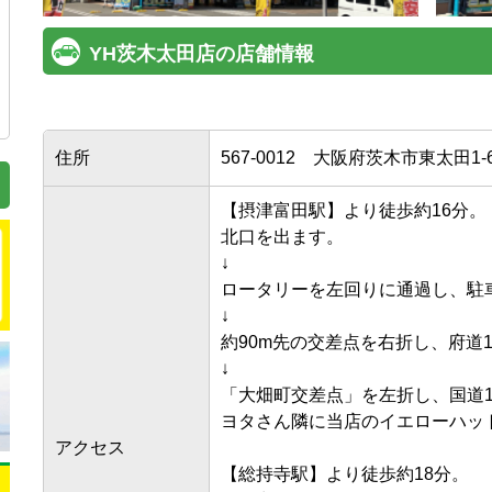
YH茨木太田店の店舗情報
住所
567-0012
大阪府茨木市東太田1-6
【摂津富田駅】より徒歩約16分。

北口を出ます。

↓

ロータリーを左回りに通過し、駐車
↓

約90m先の交差点を右折し、府道12
↓

「大畑町交差点」を左折し、国道1
ヨタさん隣に当店のイエローハットが
アクセス
【総持寺駅】より徒歩約18分。
