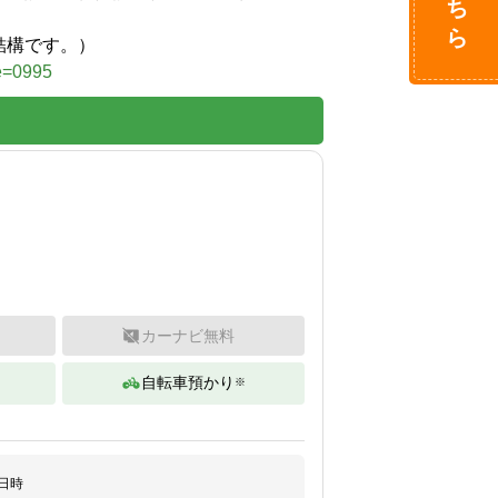
結構です。）
de=0995
カーナビ無料
自転車預かり
※
日時