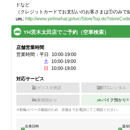
ドなど

（クレジットカードでお支払いのお客さまは①のみで
:
http://www.yellowhat.jp/svc/StoreTop.do?storeCo
YH茨木太田店でご予約（空車検索）
店舗営業時間
営業時間：
平日
10:00
-
19:00
土
10:00-19:00
日
10:00-19:00
対応サービス
ガソスタ併設
ETCレンタル
バイク預かり
車両預かり
※
※
駐輪
スペース確認のため、店舗までお電話にてご相談ください。
出発日時
返却