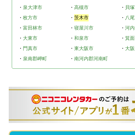
・
泉大津市
・
高槻市
・
貝塚
・
枚方市
・
茨木市
・
八尾
・
富田林市
・
寝屋川市
・
河内
・
大東市
・
和泉市
・
箕面
・
門真市
・
東大阪市
・
大阪
・
泉南郡岬町
・
南河内郡河南町