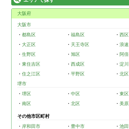
大阪府
大阪市
・
都島区
・
福島区
・
西区
・
大正区
・
天王寺区
・
浪速
・
生野区
・
旭区
・
阿倍
・
東住吉区
・
西成区
・
淀川
・
住之江区
・
平野区
・
北区
堺市
・
堺区
・
中区
・
東区
・
南区
・
北区
・
美原
その他市区町村
・
岸和田市
・
豊中市
・
池田