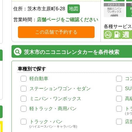
住所：
茨木市主原町6-28
地図
営業時間：
店舗ページをご確認ください
各種サービス
この店舗で予約する
茨木市のニコニコレンタカーを条件検索
車種別で探す
軽自動車
コ
ステーションワゴン・セダン
SU
ミニバン・ワンボックス
高
軽トラック・商用バン
ト
(タ
トラック・バン
店
(ハイエースバン・キャラバン等)