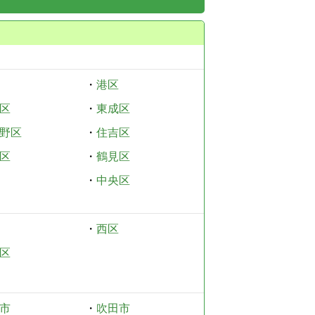
・
港区
区
・
東成区
野区
・
住吉区
区
・
鶴見区
・
中央区
・
西区
区
市
・
吹田市