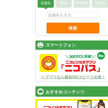
店舗名
駅名
新幹線名
空港名
検索
スマートフォン
⇒ アプリなら最短3分スピード出発！
おすすめコンテンツ