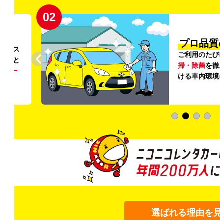
02
円〜
プロ品質
リンス
ご利用のたび
ること
掃・除菌
を徹
う
リー
ける車内環境
選ばれる理由を