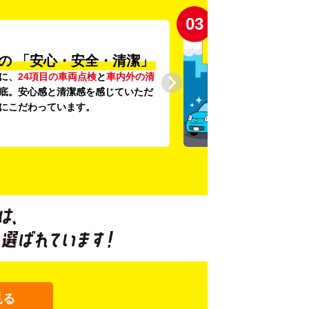
03
の
「安心・安全・清潔」
に、
24項目の車両点検
と
車内外の清
底。安心感と清潔感を感じていただ
にこだわっています。
見る