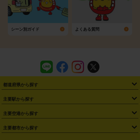
シーン別ガイド
よくある質問
都道府県から探す
・
北海道
・
青森県
・
岩手県
・
宮城県
・
秋田県
・
山形県
主要駅から探す
・
福島県
・
東京都
・
神奈川県
・
埼玉県
・
千葉県
・
茨城県
・
札幌駅
・
仙台駅
・
新宿駅
・
池袋駅
・
渋谷駅
・
東京駅
主要空港から探す
・
栃木県
・
群馬県
・
山梨県
・
愛知県
・
静岡県
・
岐阜県
・
横浜駅
・
川崎駅
・
大宮駅
・
西船橋駅
・
柏駅
・
名古屋駅
・
新千歳空港
・
仙台空港
主要都市から探す
・
長野県
・
新潟県
・
富山県
・
石川県
・
福井県
・
大阪府
・
大阪駅
・
難波駅
・
三宮駅
・
京都駅
・
広島駅
・
博多駅
・
成田空港
・
羽田空港
・
兵庫県
・
京都府
・
滋賀県
・
和歌山県
・
奈良県
・
三重県
・
札幌市
・
仙台市