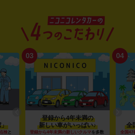
03
04
登録から4年未満の
潔」
新しい車がいっぱい♪
全
点検
と
登録から4年未満の新しいクルマ
を多数
全国47