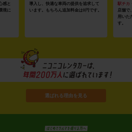
心感と
導入し、快適な車両の提供を追求して
駅チカ
環境に
います。もちろん追加料金は0円です。
店舗で
用いた
す。
選ばれる理由を見る