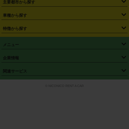
主要都市から探す
・
長野県
・
新潟県
・
富山県
・
石川県
・
福井県
・
大阪府
・
大阪駅
・
難波駅
・
三宮駅
・
京都駅
・
広島駅
・
博多駅
・
成田空港
・
羽田空港
・
兵庫県
・
京都府
・
滋賀県
・
和歌山県
・
奈良県
・
三重県
・
札幌市
・
仙台市
車種から探す
・
熊本駅
・
那覇空港駅
・
中部国際空港セントレア
・
関西国際空港
・
鳥取県
・
島根県
・
岡山県
・
広島県
・
山口県
・
徳島県
・
千葉市
・
さいたま市
・
軽自動車
・
コンパクトカー
・
ステーションワゴン・セダン
特徴から探す
・
大阪国際空港（伊丹空港）
・
神戸空港
・
香川県
・
愛媛県
・
高知県
・
福岡県
・
佐賀県
・
長崎県
・
横浜市
・
川崎市
・
ミニバン・ワンボックス
・
高級ミニバン・ワンボックス
・
SUV
・
岡山空港
・
徳島空港
・
ハイブリッド
・
宅配レンタカー
・
ETCカードレンタル
・
熊本県
・
大分県
・
宮崎県
・
鹿児島県
・
沖縄県
・
相模原市
・
新潟市
メニュー
・
軽トラック・商用バン
・
福岡空港
・
鹿児島空港
・
長期レンタル
・
深夜時間帯レンタル
・
免責補償プラス
・
静岡市
・
浜松市
・
・
トラック・バン
トップページ
・
はじめての方へ
・
ご利用案内
(タウンエースバン、ライトエースバン等)
企業情報
・
那覇空港
・
パーフェクト補償
・
スタッドレスタイヤ
・
直前予約
・
名古屋市
・
京都市
・
・
トラック・バン
ベストレート保証
・
予約から返却まで
・
・
店舗オリジナル
利用シーン別ガイ
(ハイエースバン・キャラバン等)
・
・
ニコパス(アプリ)
会社概要
・
ニュース
・
国際運転免許証
・
フランチャイズ募集
・
営業時間外返却サービス
・
個人情報保護
関連サービス
・
大阪市
・
堺市
ド
・
・
レッカー搬送サービス
カスタマーハラスメントに対する基本方針
・
神戸市
・
岡山市
・
・
車種・料金
カーリースなら「定額ニコノリパック」
・
店舗を探す
・
キャンペーン
© NICONICO RENT A CAR
・
特定商取引法に基づく表記
・
旅行業約款
・
広島市
・
北九州市
・
・
会員特典
超短期カーリースの「ニコリース」
・
選ばれる理由
・
安心・安全への取
り組み
・
福岡市
・
熊本市
・
清潔・快適な車内
・
徹底した車両点検
・
新しいクルマ
空間
・
お客様の声
・
お客様大賞
・
よくある質問