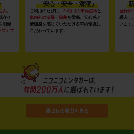
〜
「安心・安全・清潔」
新
組み
。
ご利用のたびに、
24項目の車両点検
と
登録か
既存イ
車内外の清掃・除菌
を徹底。安心感と
導入し
を削減
清潔感を感じていただける車内環境に
います
ーズナブ
こだわっています。
選ばれる理由を見る