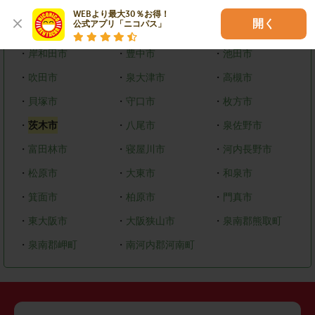
WEBより最大30％お得！

開く
公式アプリ「ニコパス」
その他市区町村
・
岸和田市
・
豊中市
・
池田市
・
吹田市
・
泉大津市
・
高槻市
・
貝塚市
・
守口市
・
枚方市
・
茨木市
・
八尾市
・
泉佐野市
・
富田林市
・
寝屋川市
・
河内長野市
・
松原市
・
大東市
・
和泉市
・
箕面市
・
柏原市
・
門真市
・
東大阪市
・
大阪狭山市
・
泉南郡熊取町
・
泉南郡岬町
・
南河内郡河南町