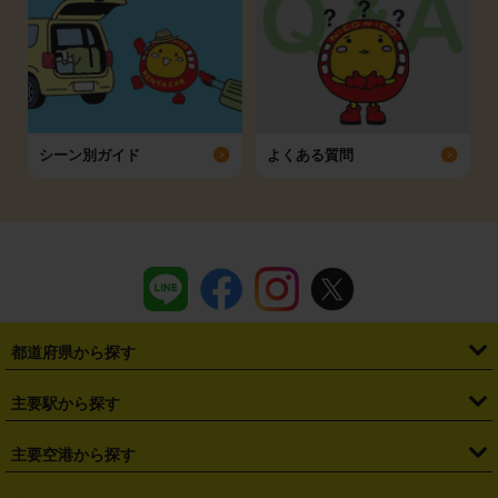
シーン別ガイド
よくある質問
都道府県から探す
・
北海道
・
青森県
・
岩手県
・
宮城県
・
秋田県
・
山形県
主要駅から探す
・
福島県
・
東京都
・
神奈川県
・
埼玉県
・
千葉県
・
茨城県
・
札幌駅
・
仙台駅
・
新宿駅
・
池袋駅
・
渋谷駅
・
東京駅
主要空港から探す
・
栃木県
・
群馬県
・
山梨県
・
愛知県
・
静岡県
・
岐阜県
・
横浜駅
・
川崎駅
・
大宮駅
・
西船橋駅
・
柏駅
・
名古屋駅
・
新千歳空港
・
仙台空港