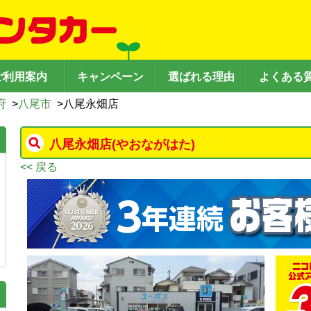
ご利用案内
キャンペーン
選ばれる理由
よくある
府
>
八尾市
>
八尾永畑店
八尾永畑店
(やおながはた)
<< 戻る