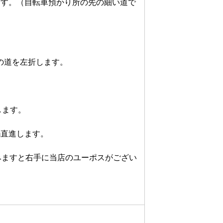
ます。（自転車預かり所の先の細い道で
道を左折します。

す。

直進します。

進みますと右手に当店のユーポスがござい