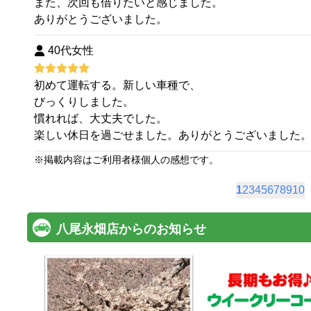
また、次回も借りたいと感じました。
ありがとうございました。
40代女性
初めて運転する。新しい車種で、
びっくりしました。
慣れれば、大丈夫でした。
楽しい休日を過ごせました。ありがとうございました
※
掲載内容はご利用者様個人の感想です。
1
2
3
4
5
6
7
8
9
10
八尾永畑店からのお知らせ