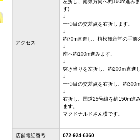
左折し、南東方向へ約160m進み
す)

↓

一つ目の交差点を右折します。

↓

約70m直進し、植松観音堂の手前の
アクセス
↓

南へ約100m進みます。

↓

突き当りを左折し、約200ｍ直進しま
↓

一つ目の交差点を右折し、約300m
↓

右折し、国道25号線を約150m
ます。

マクドナルドさん横です。

店舗電話番号
072-924-6360