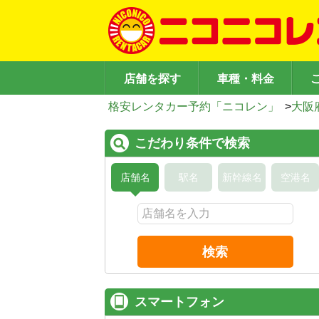
店舗を探す
車種・料金
格安レンタカー予約「ニコレン」
>
大阪
こだわり条件で検索
店舗名
駅名
新幹線名
空港名
検索
スマートフォン