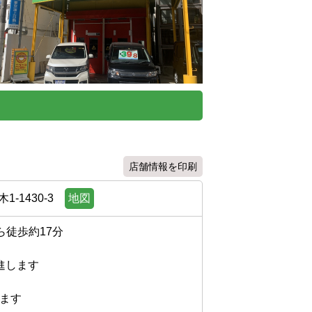
店舗情報を印刷
-1430-3
地図
約17分

します

す
