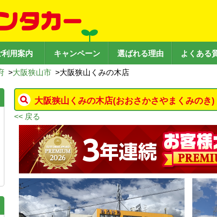
ご利用案内
キャンペーン
選ばれる理由
よくある
府
>
大阪狭山市
>
大阪狭山くみの木店
大阪狭山くみの木店
(おおさかさやまくみのき)
<< 戻る