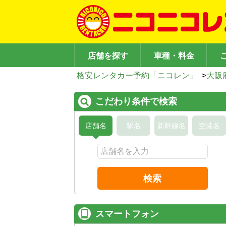
店舗を探す
車種・料金
格安レンタカー予約「ニコレン」
>
大阪
こだわり条件で検索
店舗名
駅名
新幹線名
空港名
検索
スマートフォン