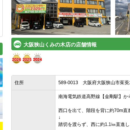
大阪狭山くみの木店の店舗情報
住所
589-0013
大阪府大阪狭山市茱萸木1
南海電気鉄道高野線【金剛駅】から徒歩
西口を出て、階段を背に約70m直進
↓

踏切を渡らず、西に約1.1㎞直進しま