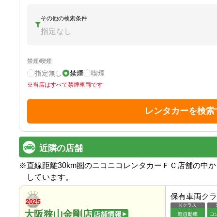
その他の検索条件
指定なし
禁煙/喫煙
指定無し
禁煙
喫煙
※
当店はすべて禁煙車両です
レンタカーを検索
近隣の店舗
※
直線距離30km圏のニコニコレンタカーＦＣ店舗の中
しています。
保有車両クラ
大阪狭山金剛店