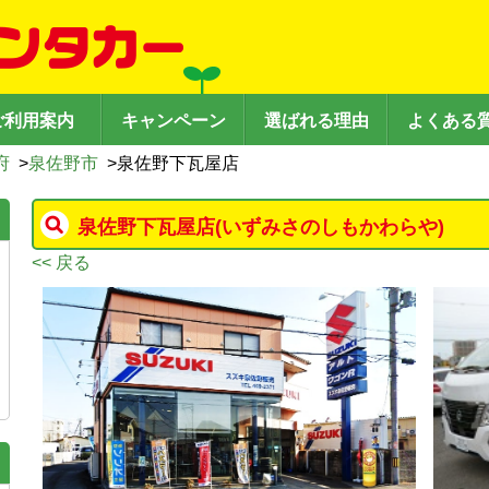
ご利用案内
キャンペーン
選ばれる理由
よくある
府
>
泉佐野市
>
泉佐野下瓦屋店
泉佐野下瓦屋店
(いずみさのしもかわらや)
<< 戻る