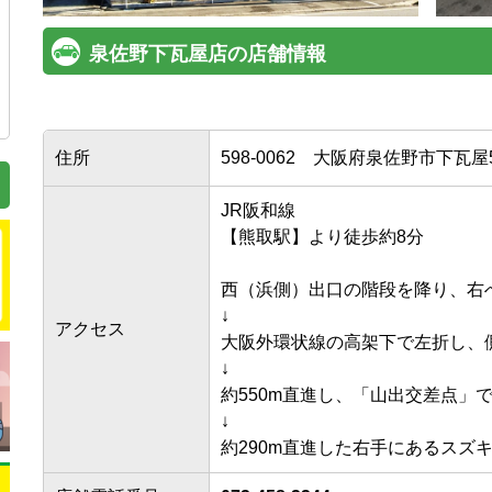
泉佐野下瓦屋店の店舗情報
住所
598-0062
大阪府泉佐野市下瓦屋5
JR阪和線

【熊取駅】より徒歩約8分

西（浜側）出口の階段を降り、右へ約
↓

アクセス
大阪外環状線の高架下で左折し、側
↓

約550m直進し、「山出交差点」で右
↓
