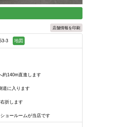
店舗情報を印刷
3-3
地図
140m直進します

道に入ります

折します
