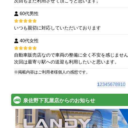
次回もまた利用させて頂こうと思います。
60代男性
いつも親切に対応していただいております
40代女性
自動車販売店なので車両の整備に全く不安を感じませ
次回は最寄り駅への送迎も利用したいと思います。
※
掲載内容はご利用者様個人の感想です。
1
2
3
4
5
6
7
8
9
10
泉佐野下瓦屋店からのお知らせ