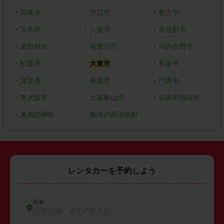
・
貝塚市
・
守口市
・
枚方市
・
茨木市
・
八尾市
・
泉佐野市
・
富田林市
・
寝屋川市
・
河内長野市
・
松原市
・
大東市
・
和泉市
・
箕面市
・
柏原市
・
門真市
・
東大阪市
・
大阪狭山市
・
泉南郡熊取町
・
泉南郡岬町
・
南河内郡河南町
レンタカーを予約しよう
出発
出発店舗、エリアを入力