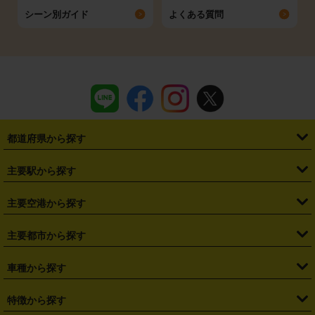
シーン別ガイド
よくある質問
都道府県から探す
・
北海道
・
青森県
・
岩手県
・
宮城県
・
秋田県
・
山形県
主要駅から探す
・
福島県
・
東京都
・
神奈川県
・
埼玉県
・
千葉県
・
茨城県
・
札幌駅
・
仙台駅
・
新宿駅
・
池袋駅
・
渋谷駅
・
東京駅
主要空港から探す
・
栃木県
・
群馬県
・
山梨県
・
愛知県
・
静岡県
・
岐阜県
・
横浜駅
・
川崎駅
・
大宮駅
・
西船橋駅
・
柏駅
・
名古屋駅
・
新千歳空港
・
仙台空港
主要都市から探す
・
長野県
・
新潟県
・
富山県
・
石川県
・
福井県
・
大阪府
・
大阪駅
・
難波駅
・
三宮駅
・
京都駅
・
広島駅
・
博多駅
・
成田空港
・
羽田空港
・
兵庫県
・
京都府
・
滋賀県
・
和歌山県
・
奈良県
・
三重県
・
札幌市
・
仙台市
車種から探す
・
熊本駅
・
那覇空港駅
・
中部国際空港セントレア
・
関西国際空港
・
鳥取県
・
島根県
・
岡山県
・
広島県
・
山口県
・
徳島県
・
千葉市
・
さいたま市
・
軽自動車
・
コンパクトカー
・
ステーションワゴン・セダン
特徴から探す
・
大阪国際空港（伊丹空港）
・
神戸空港
・
香川県
・
愛媛県
・
高知県
・
福岡県
・
佐賀県
・
長崎県
・
横浜市
・
川崎市