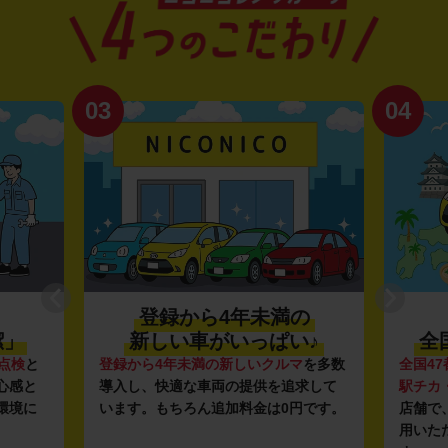
03
04
登録から4年未満の
潔」
新しい車がいっぱい♪
全
点検
と
登録から4年未満の新しいクルマ
を多数
全国47
心感と
導入し、快適な車両の提供を追求して
駅チカ
環境に
います。もちろん追加料金は0円です。
店舗で
用いた