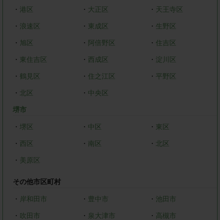
・
港区
・
大正区
・
天王寺区
・
浪速区
・
東成区
・
生野区
・
旭区
・
阿倍野区
・
住吉区
・
東住吉区
・
西成区
・
淀川区
・
鶴見区
・
住之江区
・
平野区
・
北区
・
中央区
堺市
・
堺区
・
中区
・
東区
・
西区
・
南区
・
北区
・
美原区
その他市区町村
・
岸和田市
・
豊中市
・
池田市
・
吹田市
・
泉大津市
・
高槻市