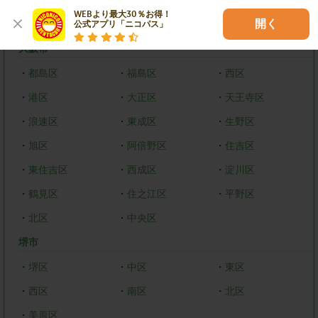
WEBより最大30％お得！

大阪府
開く
公式アプリ「ニコパス」
大阪市
・
都島区
・
福島区
・
西区
・
港区
・
大正区
・
天王寺区
・
浪速区
・
東成区
・
生野区
・
旭区
・
阿倍野区
・
住吉区
・
東住吉区
・
西成区
・
淀川区
・
鶴見区
・
住之江区
・
平野区
・
北区
・
中央区
堺市
・
堺区
・
中区
・
東区
・
西区
・
南区
・
北区
・
美原区