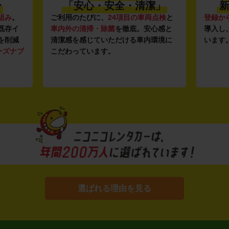
〜
「安心・安全・清潔」
新
組み
。
ご利用のたびに、
24項目の車両点検
と
登録か
既存イ
車内外の清掃・除菌
を徹底。安心感と
導入し
を削減
清潔感を感じていただける車内環境に
います
ーズナブ
こだわっています。
選ばれる理由を見る