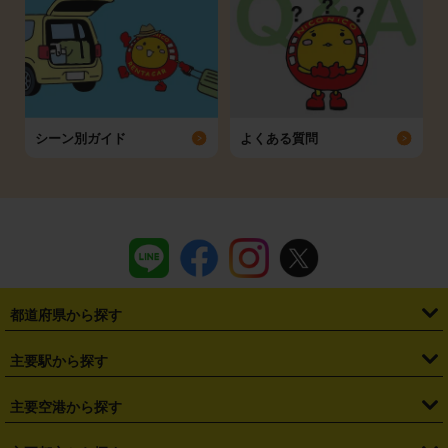
シーン別ガイド
よくある質問
都道府県から探す
・
北海道
・
青森県
・
岩手県
・
宮城県
・
秋田県
・
山形県
主要駅から探す
・
福島県
・
東京都
・
神奈川県
・
埼玉県
・
千葉県
・
茨城県
・
札幌駅
・
仙台駅
・
新宿駅
・
池袋駅
・
渋谷駅
・
東京駅
主要空港から探す
・
栃木県
・
群馬県
・
山梨県
・
愛知県
・
静岡県
・
岐阜県
・
横浜駅
・
川崎駅
・
大宮駅
・
西船橋駅
・
柏駅
・
名古屋駅
・
新千歳空港
・
仙台空港