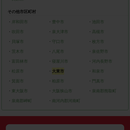
その他市区町村
・
岸和田市
・
豊中市
・
池田市
・
吹田市
・
泉大津市
・
高槻市
・
貝塚市
・
守口市
・
枚方市
・
茨木市
・
八尾市
・
泉佐野市
・
富田林市
・
寝屋川市
・
河内長野市
・
松原市
・
大東市
・
和泉市
・
箕面市
・
柏原市
・
門真市
・
東大阪市
・
大阪狭山市
・
泉南郡熊取町
・
泉南郡岬町
・
南河内郡河南町