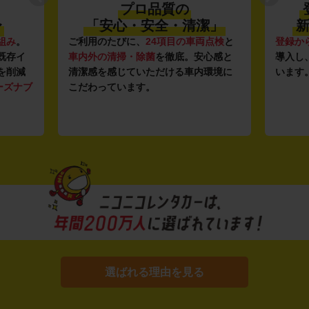
プロ品質の
〜
「安心・安全・清潔」
新
組み
。
ご利用のたびに、
24項目の車両点検
と
登録か
既存イ
車内外の清掃・除菌
を徹底。安心感と
導入し
を削減
清潔感を感じていただける車内環境に
います
ーズナブ
こだわっています。
選ばれる理由を見る