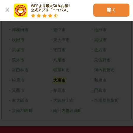
WEBより最大30％お得！

・
美原区
開く
公式アプリ「ニコパス」
その他市区町村
・
岸和田市
・
豊中市
・
池田市
・
吹田市
・
泉大津市
・
高槻市
・
貝塚市
・
守口市
・
枚方市
・
茨木市
・
八尾市
・
泉佐野市
・
富田林市
・
寝屋川市
・
河内長野市
・
松原市
・
大東市
・
和泉市
・
箕面市
・
柏原市
・
門真市
・
東大阪市
・
大阪狭山市
・
泉南郡熊取町
・
泉南郡岬町
・
南河内郡河南町