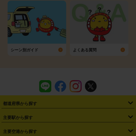
シーン別ガイド
よくある質問
都道府県から探す
・
北海道
・
青森県
・
岩手県
・
宮城県
・
秋田県
・
山形県
主要駅から探す
・
福島県
・
東京都
・
神奈川県
・
埼玉県
・
千葉県
・
茨城県
・
札幌駅
・
仙台駅
・
新宿駅
・
池袋駅
・
渋谷駅
・
東京駅
主要空港から探す
・
栃木県
・
群馬県
・
山梨県
・
愛知県
・
静岡県
・
岐阜県