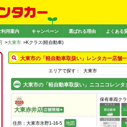
ご利用案内
キャンペーン
選ばれる理由
よくある
府
>
大東市
>
Kクラス(軽自動車)
大東市の「軽自動車取扱い」レンタカー店舗一
エリアで探す：
大東市の「軽自動車取扱い」ニコニコレンタ
保有車両クラ
大東赤井店
住所：
大東市氷野1-16-5
地図