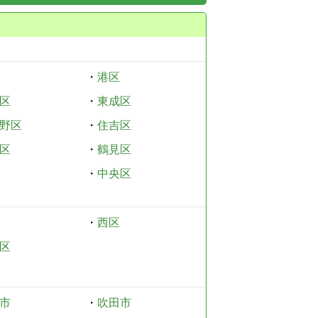
・
港区
区
・
東成区
野区
・
住吉区
区
・
鶴見区
・
中央区
・
西区
区
市
・
吹田市