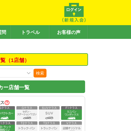
質問
トラベル
お客様の声
覧（1店舗）
検索
カー店舗一覧
ス