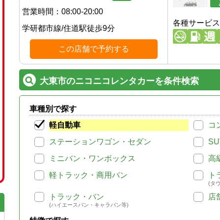
営業時間：
08:00-20:00
各種サービス
学研都市線
/
住道駅
徒歩
9
分
この店舗で予約する
大東市のニコニコレンタカーを条件検索
車種別で探す
軽自動車
コ
ステーションワゴン・セダン
SU
ミニバン・ワンボックス
高
軽トラック・商用バン
ト
(タ
トラック・バン
店
(ハイエースバン・キャラバン等)