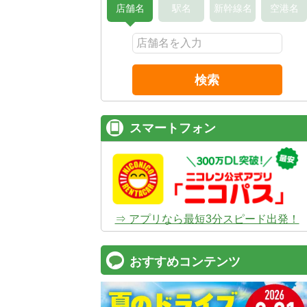
店舗名
駅名
新幹線名
空港名
検索
スマートフォン
⇒ アプリなら最短3分スピード出発！
おすすめコンテンツ