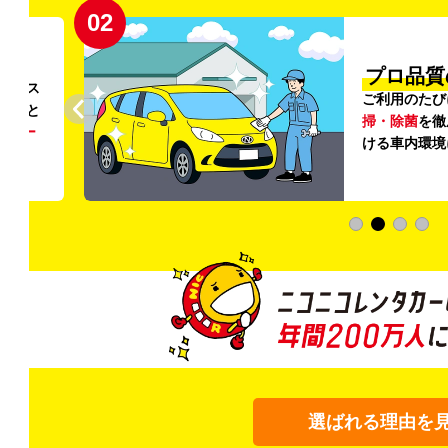
02
円〜
プロ品質
リンス
ご利用のたび
ること
掃・除菌
を徹
う
リー
ける車内環境
選ばれる理由を