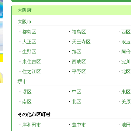
大阪府
大阪市
・
都島区
・
福島区
・
西区
・
大正区
・
天王寺区
・
浪速
・
生野区
・
旭区
・
阿倍
・
東住吉区
・
西成区
・
淀川
・
住之江区
・
平野区
・
北区
堺市
・
堺区
・
中区
・
東区
・
南区
・
北区
・
美原
その他市区町村
・
岸和田市
・
豊中市
・
池田