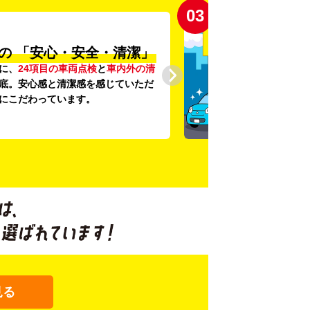
03
の
「安心・安全・清潔」
に、
24項目の車両点検
と
車内外の清
底。安心感と清潔感を感じていただ
にこだわっています。
見る