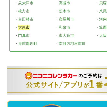
・
泉大津市
・
高槻市
・
貝塚
・
枚方市
・
茨木市
・
八尾
・
富田林市
・
寝屋川市
・
河内
・
大東市
・
和泉市
・
箕面
・
門真市
・
東大阪市
・
大阪
・
泉南郡岬町
・
南河内郡河南町