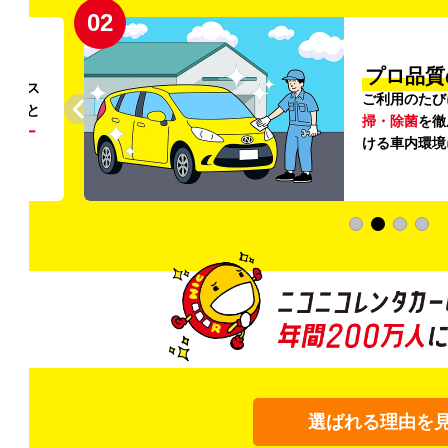
02
円〜
プロ品質
リンス
ご利用のたび
ること
掃・除菌
を徹
う
リー
ける車内環境
選ばれる理由を