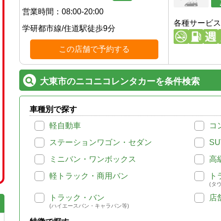
営業時間：
08:00-20:00
各種サービス
学研都市線
/
住道駅
徒歩
9
分
この店舗で予約する
大東市のニコニコレンタカーを条件検索
車種別で探す
軽自動車
コ
ステーションワゴン・セダン
SU
ミニバン・ワンボックス
高
軽トラック・商用バン
ト
(タ
トラック・バン
店
(ハイエースバン・キャラバン等)