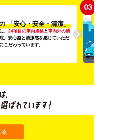
03
の
「安心・安全・清潔」
に、
24項目の車両点検
と
車内外の清
底。安心感と清潔感を感じていただ
にこだわっています。
見る