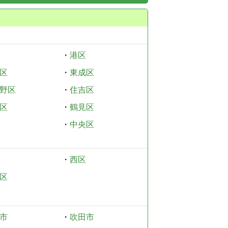
・
港区
区
・
東成区
野区
・
住吉区
区
・
鶴見区
・
中央区
・
西区
区
市
・
吹田市