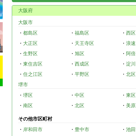
大阪府
大阪市
・
都島区
・
福島区
・
西区
・
大正区
・
天王寺区
・
浪速
・
生野区
・
旭区
・
阿倍
・
東住吉区
・
西成区
・
淀川
・
住之江区
・
平野区
・
北区
堺市
・
堺区
・
中区
・
東区
・
南区
・
北区
・
美原
その他市区町村
・
岸和田市
・
豊中市
・
池田