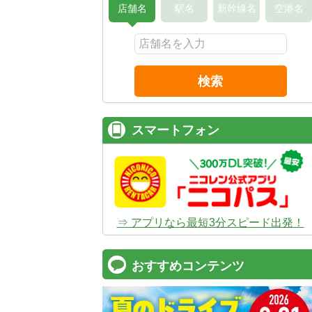
店舗名
駅名
新幹線名
空港名
検索
スマートフォン
⇒ アプリなら最短3分スピード出発！
おすすめコンテンツ