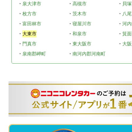
・
泉大津市
・
高槻市
・
貝塚
・
枚方市
・
茨木市
・
八尾
・
富田林市
・
寝屋川市
・
河内
・
大東市
・
和泉市
・
箕面
・
門真市
・
東大阪市
・
大阪
・
泉南郡岬町
・
南河内郡河南町