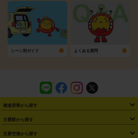
シーン別ガイド
よくある質問
都道府県から探す
・
北海道
・
青森県
・
岩手県
・
宮城県
・
秋田県
・
山形県
主要駅から探す
・
福島県
・
東京都
・
神奈川県
・
埼玉県
・
千葉県
・
茨城県
・
札幌駅
・
仙台駅
・
新宿駅
・
池袋駅
・
渋谷駅
・
東京駅
主要空港から探す
・
栃木県
・
群馬県
・
山梨県
・
愛知県
・
静岡県
・
岐阜県