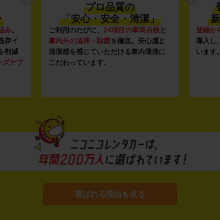
プロ品質の
〜
「安心・安全・清潔」
新
組み
。
ご利用のたびに、
24項目の車両点検
と
登録か
既存イ
車内外の清掃・除菌
を徹底。安心感と
導入し
を削減
清潔感を感じていただける車内環境に
います
ーズナブ
こだわっています。
選ばれる理由を見る