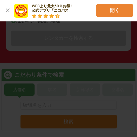
WEBより最大30％お得！

開く
公式アプリ「ニコパス」
禁煙/喫煙
指定無し
禁煙
喫煙
レンタカーを検索する
こだわり条件で検索
店舗名
駅名
新幹線名
空港名
検索