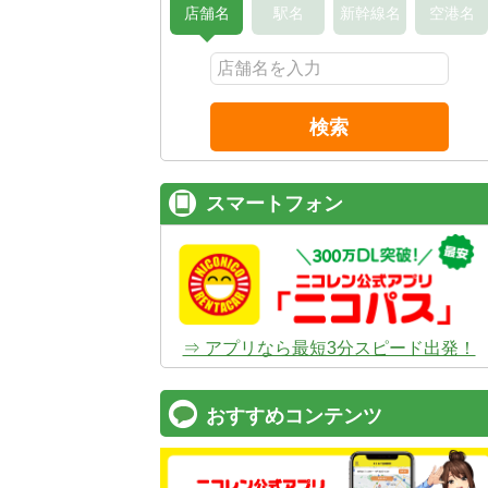
店舗名
駅名
新幹線名
空港名
検索
スマートフォン
⇒ アプリなら最短3分スピード出発！
おすすめコンテンツ