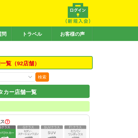
質問
トラベル
お客様の声
一覧（92店舗）
検索
タカー店舗一覧
ス