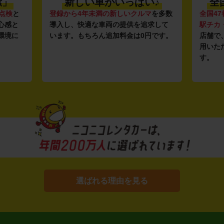
潔」
新しい車がいっぱい♪
全
点検
と
登録から4年未満の新しいクルマ
を多数
全国47
心感と
導入し、快適な車両の提供を追求して
駅チカ
環境に
います。もちろん追加料金は0円です。
店舗で
用いた
す。
選ばれる理由を見る