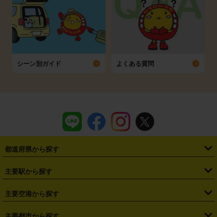
シーン別ガイド
よくある質問
都道府県から探す
・
北海道
・
青森県
・
岩手県
・
宮城県
・
秋田県
・
山形県
主要駅から探す
・
福島県
・
東京都
・
神奈川県
・
埼玉県
・
千葉県
・
茨城県
・
札幌駅
・
仙台駅
・
新宿駅
・
池袋駅
・
渋谷駅
・
東京駅
主要空港から探す
・
栃木県
・
群馬県
・
山梨県
・
愛知県
・
静岡県
・
岐阜県
・
横浜駅
・
川崎駅
・
大宮駅
・
西船橋駅
・
柏駅
・
名古屋駅
・
新千歳空港
・
仙台空港
主要都市から探す
・
長野県
・
新潟県
・
富山県
・
石川県
・
福井県
・
大阪府