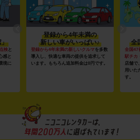
登録から4年未満の
潔」
新しい車がいっぱい♪
全
点検
と
登録から4年未満の新しいクルマ
を多数
全国47
心感と
導入し、快適な車両の提供を追求して
駅チカ
環境に
います。もちろん追加料金は0円です。
店舗で
用いた
す。