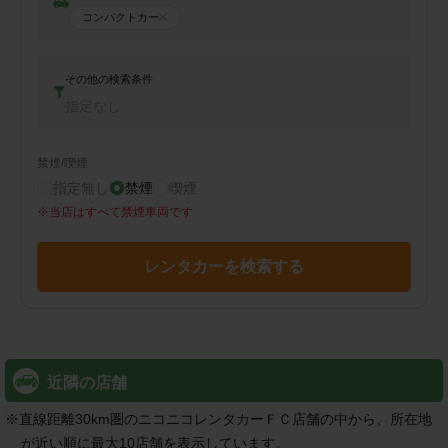
コンパクトカー
その他の検索条件
指定なし
禁煙/喫煙
指定無し
禁煙
喫煙
※
当店はすべて禁煙車両です
レンタカーを検索する
近隣の店舗
※
直線距離30km圏のニコニコレンタカーＦＣ店舗の中から、所在地
が近い順に最大10店舗を表示しています。