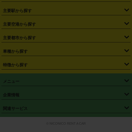
・
北海道
・
青森県
・
岩手県
・
宮城県
・
秋田県
・
山形県
主要駅から探す
・
福島県
・
東京都
・
神奈川県
・
埼玉県
・
千葉県
・
茨城県
・
札幌駅
・
仙台駅
・
新宿駅
・
池袋駅
・
渋谷駅
・
東京駅
主要空港から探す
・
栃木県
・
群馬県
・
山梨県
・
愛知県
・
静岡県
・
岐阜県
・
横浜駅
・
川崎駅
・
大宮駅
・
西船橋駅
・
柏駅
・
名古屋駅
・
新千歳空港
・
仙台空港
主要都市から探す
・
長野県
・
新潟県
・
富山県
・
石川県
・
福井県
・
大阪府
・
大阪駅
・
難波駅
・
三宮駅
・
京都駅
・
広島駅
・
博多駅
・
成田空港
・
羽田空港
・
兵庫県
・
京都府
・
滋賀県
・
和歌山県
・
奈良県
・
三重県
・
札幌市
・
仙台市
車種から探す
・
熊本駅
・
那覇空港駅
・
中部国際空港セントレア
・
関西国際空港
・
鳥取県
・
島根県
・
岡山県
・
広島県
・
山口県
・
徳島県
・
千葉市
・
さいたま市
・
軽自動車
・
コンパクトカー
・
ステーションワゴン・セダン
特徴から探す
・
大阪国際空港（伊丹空港）
・
神戸空港
・
香川県
・
愛媛県
・
高知県
・
福岡県
・
佐賀県
・
長崎県
・
横浜市
・
川崎市
・
ミニバン・ワンボックス
・
高級ミニバン・ワンボックス
・
SUV
・
岡山空港
・
徳島空港
・
ハイブリッド
・
宅配レンタカー
・
ETCカードレンタル
・
熊本県
・
大分県
・
宮崎県
・
鹿児島県
・
沖縄県
・
相模原市
・
新潟市
メニュー
・
軽トラック・商用バン
・
福岡空港
・
鹿児島空港
・
長期レンタル
・
深夜時間帯レンタル
・
免責補償プラス
・
静岡市
・
浜松市
・
・
トラック・バン
トップページ
・
はじめての方へ
・
ご利用案内
(タウンエースバン、ライトエースバン等)
企業情報
・
那覇空港
・
パーフェクト補償
・
スタッドレスタイヤ
・
直前予約
・
名古屋市
・
京都市
・
・
トラック・バン
ベストレート保証
・
予約から返却まで
・
・
店舗オリジナル
利用シーン別ガイ
(ハイエースバン・キャラバン等)
・
・
ニコパス(アプリ)
会社概要
・
ニュース
・
国際運転免許証
・
フランチャイズ募集
・
営業時間外返却サービス
・
個人情報保護
関連サービス
・
大阪市
・
堺市
ド
・
・
レッカー搬送サービス
カスタマーハラスメントに対する基本方針
・
神戸市
・
岡山市
・
・
車種・料金
カーリースなら「定額ニコノリパック」
・
店舗を探す
・
キャンペーン
© NICONICO RENT A CAR
・
特定商取引法に基づく表記
・
旅行業約款
・
広島市
・
北九州市
・
・
会員特典
超短期カーリースの「ニコリース」
・
選ばれる理由
・
安心・安全への取