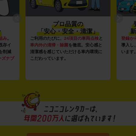
プロ品質の
〜
「安心・安全・清潔」
新
組み
。
ご利用のたびに、
24項目の車両点検
と
登録か
既存イ
車内外の清掃・除菌
を徹底。安心感と
導入し
を削減
清潔感を感じていただける車内環境に
います
ーズナブ
こだわっています。