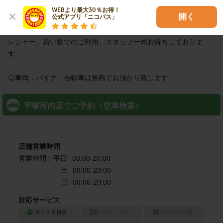
県道609号線沿いENEOSのガソリンスタンドです。セルフスタン
WEBより最大30％お得！

開く
公式アプリ「ニコパス」
ドですが待合室のカウンターでレンタカー受付をしています。店
頭スタッフにもお気軽にお声かけください。

レジャー、買い物でのご利用、スタッフ一同お待ちしておりま
す。

◎車両，バイク，自転車は無料でお預かり致します。
平塚河内店でご予約（空車検索）
店舗営業時間
営業時間：
平日
08:00
-
20:00
土
08:00-20:00
日
08:00-20:00
対応サービス
ガソスタ併設
ETCレンタル
カーナビ無料