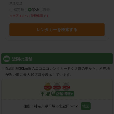
禁煙/喫煙
指定無し
禁煙
喫煙
※
当店はすべて禁煙車両です
レンタカーを検索する
近隣の店舗
※
直線距離30km圏のニコニコレンタカーＦＣ店舗の中から、所在地
が近い順に最大10店舗を表示しています。
平塚店
住所：
神奈川県平塚市北豊田674-1
地図