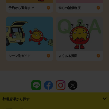
予約から返却まで
安心の補償制度
シーン別ガイド
よくある質問
都道府県から探す
・
北海道
・
青森県
・
岩手県
・
宮城県
・
秋田県
・
山形県