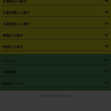
主要駅から探す
・
福島県
・
東京都
・
神奈川県
・
埼玉県
・
千葉県
・
茨城県
・
札幌駅
・
仙台駅
・
新宿駅
・
池袋駅
・
渋谷駅
・
東京駅
主要空港から探す
・
栃木県
・
群馬県
・
山梨県
・
愛知県
・
静岡県
・
岐阜県
・
横浜駅
・
川崎駅
・
大宮駅
・
西船橋駅
・
柏駅
・
名古屋駅
・
新千歳空港
・
仙台空港
主要都市から探す
・
長野県
・
新潟県
・
富山県
・
石川県
・
福井県
・
大阪府
・
大阪駅
・
難波駅
・
三宮駅
・
京都駅
・
広島駅
・
博多駅
・
成田空港
・
羽田空港
・
兵庫県
・
京都府
・
滋賀県
・
和歌山県
・
奈良県
・
三重県
・
札幌市
・
仙台市
車種から探す
・
熊本駅
・
那覇空港駅
・
中部国際空港セントレア
・
関西国際空港
・
鳥取県
・
島根県
・
岡山県
・
広島県
・
山口県
・
徳島県
・
千葉市
・
さいたま市
・
軽自動車
・
コンパクトカー
・
ステーションワゴン・セダン
特徴から探す
・
大阪国際空港（伊丹空港）
・
神戸空港
・
香川県
・
愛媛県
・
高知県
・
福岡県
・
佐賀県
・
長崎県
・
横浜市
・
川崎市
・
ミニバン・ワンボックス
・
高級ミニバン・ワンボックス
・
SUV
・
岡山空港
・
徳島空港
・
ハイブリッド
・
宅配レンタカー
・
ETCカードレンタル
・
熊本県
・
大分県
・
宮崎県
・
鹿児島県
・
沖縄県
・
相模原市
・
新潟市
メニュー
・
軽トラック・商用バン
・
福岡空港
・
鹿児島空港
・
長期レンタル
・
深夜時間帯レンタル
・
免責補償プラス
・
静岡市
・
浜松市
・
・
トラック・バン
トップページ
・
はじめての方へ
・
ご利用案内
(タウンエースバン、ライトエースバン等)
企業情報
・
那覇空港
・
パーフェクト補償
・
スタッドレスタイヤ
・
直前予約
・
名古屋市
・
京都市
・
・
トラック・バン
ベストレート保証
・
予約から返却まで
・
・
店舗オリジナル
利用シーン別ガイ
(ハイエースバン・キャラバン等)
・
・
ニコパス(アプリ)
会社概要
・
ニュース
・
国際運転免許証
・
フランチャイズ募集
・
営業時間外返却サービス
・
個人情報保護
関連サービス
・
大阪市
・
堺市
ド
・
・
レッカー搬送サービス
カスタマーハラスメントに対する基本方針
・
神戸市
・
岡山市
・
・
車種・料金
カーリースなら「定額ニコノリパック」
・
店舗を探す
・
キャンペーン
© NICONICO RENT A CAR
・
特定商取引法に基づく表記
・
旅行業約款
・
広島市
・
北九州市
・
・
会員特典
超短期カーリースの「ニコリース」
・
選ばれる理由
・
安心・安全への取
り組み
・
福岡市
・
熊本市