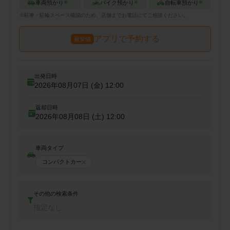
車両預かり
バイク預かり
自転車預かり
※
※
※
※
駐車・駐輪
スペース確認のため、店舗までお電話にてご相談ください。
アプリで予約する
最安値
出発日時
2026年08月07日 (金)
12:00
返却日時
2026年08月08日 (土)
12:00
車両タイプ
コンパクトカー
その他の検索条件
指定なし