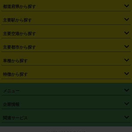
都道府県から探す
・
北海道
・
青森県
・
岩手県
・
宮城県
・
秋田県
・
山形県
主要駅から探す
・
福島県
・
東京都
・
神奈川県
・
埼玉県
・
千葉県
・
茨城県
・
札幌駅
・
仙台駅
・
新宿駅
・
池袋駅
・
渋谷駅
・
東京駅
主要空港から探す
・
栃木県
・
群馬県
・
山梨県
・
愛知県
・
静岡県
・
岐阜県
・
横浜駅
・
川崎駅
・
大宮駅
・
西船橋駅
・
柏駅
・
名古屋駅
・
新千歳空港
・
仙台空港
主要都市から探す
・
長野県
・
新潟県
・
富山県
・
石川県
・
福井県
・
大阪府
・
大阪駅
・
難波駅
・
三宮駅
・
京都駅
・
広島駅
・
博多駅
・
成田空港
・
羽田空港
・
兵庫県
・
京都府
・
滋賀県
・
和歌山県
・
奈良県
・
三重県
・
札幌市
・
仙台市
車種から探す
・
熊本駅
・
那覇空港駅
・
中部国際空港セントレア
・
関西国際空港
・
鳥取県
・
島根県
・
岡山県
・
広島県
・
山口県
・
徳島県
・
千葉市
・
さいたま市
・
軽自動車
・
コンパクトカー
・
ステーションワゴン・セダン
特徴から探す
・
大阪国際空港（伊丹空港）
・
神戸空港
・
香川県
・
愛媛県
・
高知県
・
福岡県
・
佐賀県
・
長崎県
・
横浜市
・
川崎市
・
ミニバン・ワンボックス
・
高級ミニバン・ワンボックス
・
SUV
・
岡山空港
・
徳島空港
・
ハイブリッド
・
宅配レンタカー
・
ETCカードレンタル
・
熊本県
・
大分県
・
宮崎県
・
鹿児島県
・
沖縄県
・
相模原市
・
新潟市
メニュー
・
軽トラック・商用バン
・
福岡空港
・
鹿児島空港
・
長期レンタル
・
深夜時間帯レンタル
・
免責補償プラス
・
静岡市
・
浜松市
・
・
トラック・バン
トップページ
・
はじめての方へ
・
ご利用案内
(タウンエースバン、ライトエースバン等)
企業情報
・
那覇空港
・
パーフェクト補償
・
スタッドレスタイヤ
・
直前予約
・
名古屋市
・
京都市
・
・
トラック・バン
ベストレート保証
・
予約から返却まで
・
・
店舗オリジナル
利用シーン別ガイ
(ハイエースバン・キャラバン等)
・
・
ニコパス(アプリ)
会社概要
・
ニュース
・
国際運転免許証
・
フランチャイズ募集
・
営業時間外返却サービス
・
個人情報保護
関連サービス
・
大阪市
・
堺市
ド
・
・
レッカー搬送サービス
カスタマーハラスメントに対する基本方針
・
神戸市
・
岡山市
・
・
車種・料金
カーリースなら「定額ニコノリパック」
・
店舗を探す
・
キャンペーン