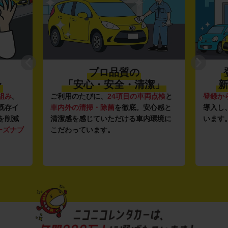
プロ品質の
〜
「安心・安全・清潔」
新
組み
。
ご利用のたびに、
24項目の車両点検
と
登録か
既存イ
車内外の清掃・除菌
を徹底。安心感と
導入し
を削減
清潔感を感じていただける車内環境に
います
ーズナブ
こだわっています。