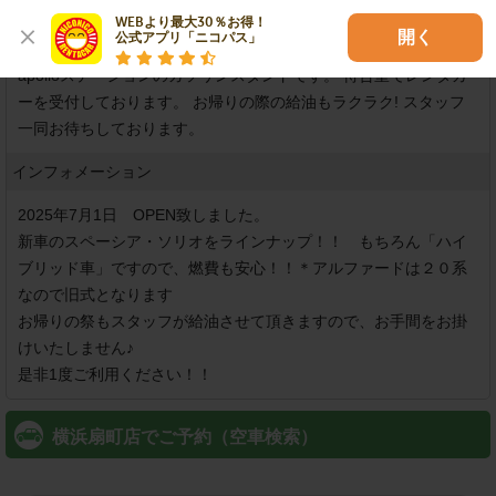
WEBより最大30％お得！

店舗紹介
開く
公式アプリ「ニコパス」
apolloステーションのガソリンスタンドです。 待合室でレンタカ
ーを受付しております。 お帰りの際の給油もラクラク! スタッフ
インフォメーション
2025年7月1日　OPEN致しました。

新車のスペーシア・ソリオをラインナップ！！　もちろん「ハイ
ブリッド車」ですので、燃費も安心！！＊アルファードは２０系
なので旧式となります

お帰りの祭もスタッフが給油させて頂きますので、お手間をお掛
けいたしません♪

是非1度ご利用ください！！
横浜扇町店でご予約（空車検索）