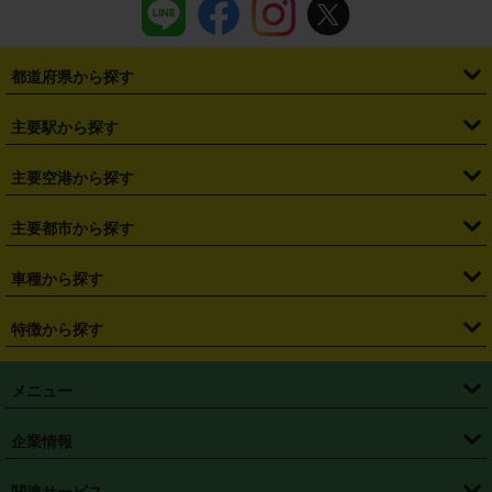
都道府県から探す
・
北海道
・
青森県
・
岩手県
・
宮城県
・
秋田県
・
山形県
主要駅から探す
・
福島県
・
東京都
・
神奈川県
・
埼玉県
・
千葉県
・
茨城県
・
札幌駅
・
仙台駅
・
新宿駅
・
池袋駅
・
渋谷駅
・
東京駅
主要空港から探す
・
栃木県
・
群馬県
・
山梨県
・
愛知県
・
静岡県
・
岐阜県
・
横浜駅
・
川崎駅
・
大宮駅
・
西船橋駅
・
柏駅
・
名古屋駅
・
新千歳空港
・
仙台空港
主要都市から探す
・
長野県
・
新潟県
・
富山県
・
石川県
・
福井県
・
大阪府
・
大阪駅
・
難波駅
・
三宮駅
・
京都駅
・
広島駅
・
博多駅
・
成田空港
・
羽田空港
・
兵庫県
・
京都府
・
滋賀県
・
和歌山県
・
奈良県
・
三重県
・
札幌市
・
仙台市
車種から探す
・
熊本駅
・
那覇空港駅
・
中部国際空港セントレア
・
関西国際空港
・
鳥取県
・
島根県
・
岡山県
・
広島県
・
山口県
・
徳島県
・
千葉市
・
さいたま市
・
軽自動車
・
コンパクトカー
・
ステーションワゴン・セダン
特徴から探す
・
大阪国際空港（伊丹空港）
・
神戸空港
・
香川県
・
愛媛県
・
高知県
・
福岡県
・
佐賀県
・
長崎県
・
横浜市
・
川崎市
・
ミニバン・ワンボックス
・
高級ミニバン・ワンボックス
・
SUV
・
岡山空港
・
徳島空港
・
ハイブリッド
・
宅配レンタカー
・
ETCカードレンタル
・
熊本県
・
大分県
・
宮崎県
・
鹿児島県
・
沖縄県
・
相模原市
・
新潟市
メニュー
・
軽トラック・商用バン
・
福岡空港
・
鹿児島空港
・
長期レンタル
・
深夜時間帯レンタル
・
免責補償プラス
・
静岡市
・
浜松市
・
・
トラック・バン
トップページ
・
はじめての方へ
・
ご利用案内
(タウンエースバン、ライトエースバン等)
企業情報
・
那覇空港
・
パーフェクト補償
・
スタッドレスタイヤ
・
直前予約
・
名古屋市
・
京都市
・
・
トラック・バン
ベストレート保証
・
予約から返却まで
・
・
店舗オリジナル
利用シーン別ガイ
(ハイエースバン・キャラバン等)
・
・
ニコパス(アプリ)
会社概要
・
ニュース
・
国際運転免許証
・
フランチャイズ募集
・
営業時間外返却サービス
・
個人情報保護
関連サービス
・
大阪市
・
堺市