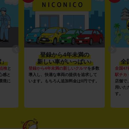
登録から4年未満の
潔」
新しい車がいっぱい♪
全
点検
と
登録から4年未満の新しいクルマ
を多数
全国47
心感と
導入し、快適な車両の提供を追求して
駅チカ
環境に
います。もちろん追加料金は0円です。
店舗で
用いた
す。