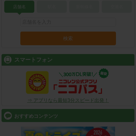
店舗名
駅名
新幹線名
空港名
検索
スマートフォン
⇒ アプリなら最短3分スピード出発！
おすすめコンテンツ