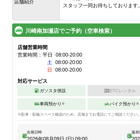
店舗紹介
スタッフ一同お待ちしております。
川崎南加瀬店でご予約（空車検索）
店舗営業時間
営業時間：
平日
08:00
-
20:00
土
08:00-20:00
日
08:00-20:00
対応サービス
ガソスタ併設
ETCレンタル
車両預かり
バイク預かり
※
※
※
駐車・駐輪
スペース確認のため、店舗までお電話にてご相談ください
出発日時
返却
2026年08月09日 (日)
09:00
20