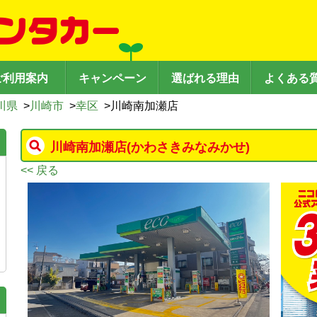
ご利用案内
キャンペーン
選ばれる理由
よくある
川県
>
川崎市
>
幸区
>
川崎南加瀬店
川崎南加瀬店
(かわさきみなみかせ)
<< 戻る