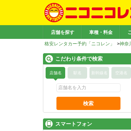
店舗を探す
車種・料金
格安レンタカー予約「ニコレン」
>
神奈
こだわり条件で検索
店舗名
駅名
新幹線名
空港名
検索
スマートフォン