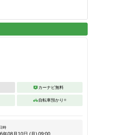


カーナビ無料
自転車預かり
※
。
日時
26年08月10日 (月)
09:00