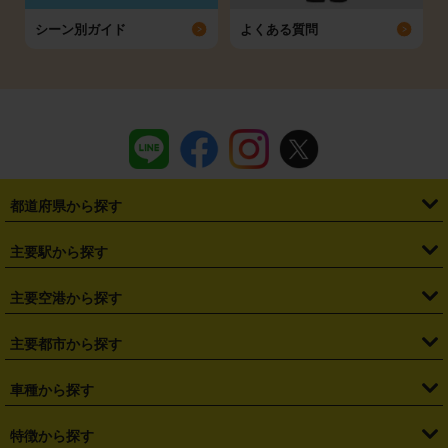
シーン別ガイド
よくある質問
都道府県から探す
・
北海道
・
青森県
・
岩手県
・
宮城県
・
秋田県
・
山形県
主要駅から探す
・
福島県
・
東京都
・
神奈川県
・
埼玉県
・
千葉県
・
茨城県
・
札幌駅
・
仙台駅
・
新宿駅
・
池袋駅
・
渋谷駅
・
東京駅
主要空港から探す
・
栃木県
・
群馬県
・
山梨県
・
愛知県
・
静岡県
・
岐阜県
・
横浜駅
・
川崎駅
・
大宮駅
・
西船橋駅
・
柏駅
・
名古屋駅
・
新千歳空港
・
仙台空港
主要都市から探す
・
長野県
・
新潟県
・
富山県
・
石川県
・
福井県
・
大阪府
・
大阪駅
・
難波駅
・
三宮駅
・
京都駅
・
広島駅
・
博多駅
・
成田空港
・
羽田空港
・
兵庫県
・
京都府
・
滋賀県
・
和歌山県
・
奈良県
・
三重県
・
札幌市
・
仙台市
車種から探す
・
熊本駅
・
那覇空港駅
・
中部国際空港セントレア
・
関西国際空港
・
鳥取県
・
島根県
・
岡山県
・
広島県
・
山口県
・
徳島県
・
千葉市
・
さいたま市
・
軽自動車
・
コンパクトカー
・
ステーションワゴン・セダン
特徴から探す
・
大阪国際空港（伊丹空港）
・
神戸空港
・
香川県
・
愛媛県
・
高知県
・
福岡県
・
佐賀県
・
長崎県