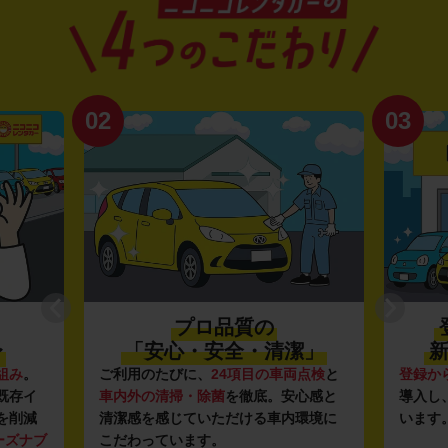
02
03
プロ品質の
〜
「安心・安全・清潔」
新
組み
。
ご利用のたびに、
24項目の車両点検
と
登録か
既存イ
車内外の清掃・除菌
を徹底。安心感と
導入し
を削減
清潔感を感じていただける車内環境に
います
ーズナブ
こだわっています。