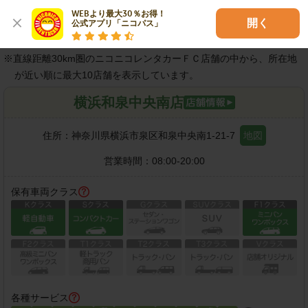
WEBより最大30％お得！

開く
公式アプリ「ニコパス」
近隣の店舗
※
直線距離30km圏のニコニコレンタカーＦＣ店舗の中から、所在地
が近い順に最大10店舗を表示しています。
横浜和泉中央南店
住所：
神奈川県横浜市泉区和泉中央南1-21-7
地図
営業時間：
08:00-20:00
保有車両クラス
各種サービス