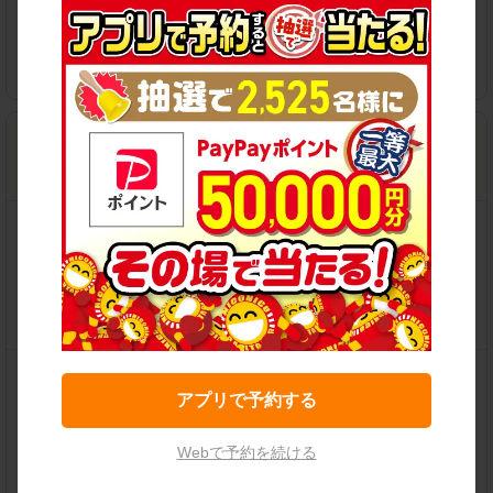
各種サービス
淵野辺店
住所：
相模原市中央区鹿沼台2-1-16
地図
営業時間：
09:00-21:00
この店舗で予約する
保有車両クラス
アプリで予約する
Webで予約を続ける