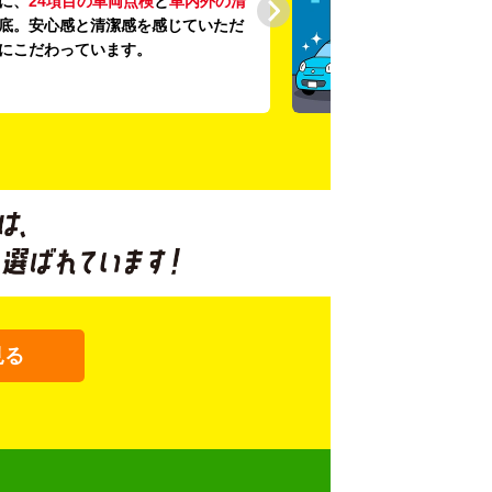
に、
24項目の車両点検
と
車内外の清
底。安心感と清潔感を感じていただ
にこだわっています。
見る