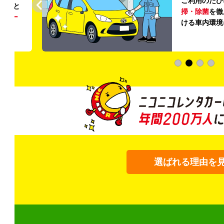
ご利用のたび
ること
掃・除菌
を徹
う
リー
ける車内環境
選ばれる理由を