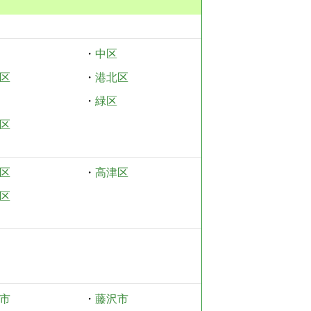
・
中区
区
・
港北区
・
緑区
区
区
・
高津区
区
市
・
藤沢市