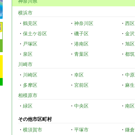
神奈川県
横浜市
・
鶴見区
・
神奈川区
・
西区
・
保土ケ谷区
・
磯子区
・
金沢
・
戸塚区
・
港南区
・
旭区
・
泉区
・
青葉区
・
都筑
川崎市
・
川崎区
・
幸区
・
中原
・
多摩区
・
宮前区
・
麻生
相模原市
・
緑区
・
中央区
・
南区
その他市区町村
・
横須賀市
・
平塚市
・
鎌倉