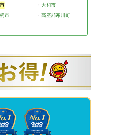
市
・
大和市
柄市
・
高座郡寒川町