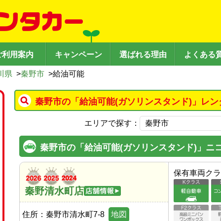
ご利用案内
キャンペーン
選ばれる理由
よくある
川県
>
秦野市
>
給油可能
秦野市の「給油可能(ガソリンスタンド)」レン
エリアで探す：
秦野市の「給油可能(ガソリンスタンド)」ニ
保有車両クラ
秦野清水町店
住所：
秦野市清水町7-8
地図