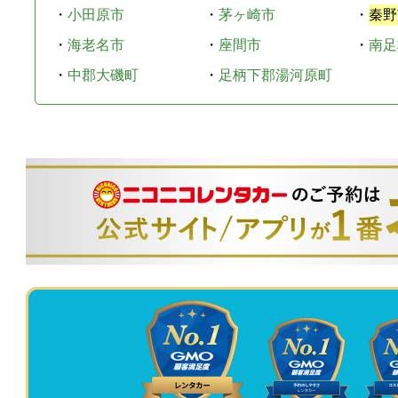
・
小田原市
・
茅ヶ崎市
・
秦野
・
海老名市
・
座間市
・
南足
・
中郡大磯町
・
足柄下郡湯河原町