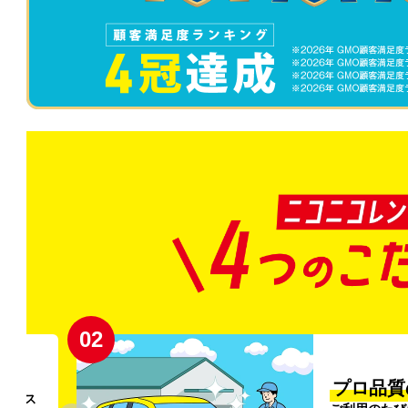
02
円〜
プロ品質
リンス