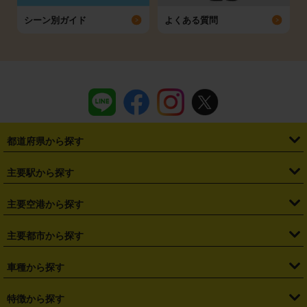
シーン別ガイド
よくある質問
都道府県から探す
・
北海道
・
青森県
・
岩手県
・
宮城県
・
秋田県
・
山形県
主要駅から探す
・
福島県
・
東京都
・
神奈川県
・
埼玉県
・
千葉県
・
茨城県
・
札幌駅
・
仙台駅
・
新宿駅
・
池袋駅
・
渋谷駅
・
東京駅
主要空港から探す
・
栃木県
・
群馬県
・
山梨県
・
愛知県
・
静岡県
・
岐阜県
・
横浜駅
・
川崎駅
・
大宮駅
・
西船橋駅
・
柏駅
・
名古屋駅
・
新千歳空港
・
仙台空港
主要都市から探す
・
長野県
・
新潟県
・
富山県
・
石川県
・
福井県
・
大阪府
・
大阪駅
・
難波駅
・
三宮駅
・
京都駅
・
広島駅
・
博多駅
・
成田空港
・
羽田空港
・
兵庫県
・
京都府
・
滋賀県
・
和歌山県
・
奈良県
・
三重県
・
札幌市
・
仙台市
車種から探す
・
熊本駅
・
那覇空港駅
・
中部国際空港セントレア
・
関西国際空港
・
鳥取県
・
島根県
・
岡山県
・
広島県
・
山口県
・
徳島県
・
千葉市
・
さいたま市
・
軽自動車
・
コンパクトカー
・
ステーションワゴン・セダン
特徴から探す
・
大阪国際空港（伊丹空港）
・
神戸空港
・
香川県
・
愛媛県
・
高知県
・
福岡県
・
佐賀県
・
長崎県