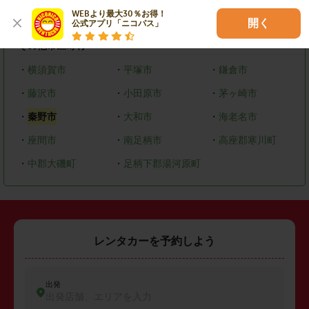
WEBより最大30％お得！

・
緑区
・
中央区
・
南区
開く
公式アプリ「ニコパス」
その他市区町村
・
横須賀市
・
平塚市
・
鎌倉市
・
藤沢市
・
小田原市
・
茅ヶ崎市
・
秦野市
・
大和市
・
海老名市
・
座間市
・
南足柄市
・
高座郡寒川町
・
中郡大磯町
・
足柄下郡湯河原町
レンタカーを予約しよう
出発
出発店舗、エリアを入力