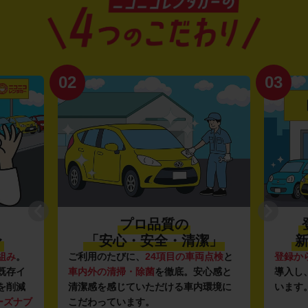
02
03
プロ品質の
〜
「安心・安全・清潔」
新
組み
。
ご利用のたびに、
24項目の車両点検
と
登録か
既存イ
車内外の清掃・除菌
を徹底。安心感と
導入し
を削減
清潔感を感じていただける車内環境に
います
ーズナブ
こだわっています。