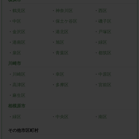
・
鶴見区
・
神奈川区
・
西区
・
中区
・
保土ケ谷区
・
磯子区
・
金沢区
・
港北区
・
戸塚区
・
港南区
・
旭区
・
緑区
・
泉区
・
青葉区
・
都筑区
川崎市
・
川崎区
・
幸区
・
中原区
・
高津区
・
多摩区
・
宮前区
・
麻生区
相模原市
・
緑区
・
中央区
・
南区
その他市区町村