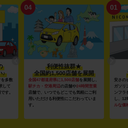
04
01
の
利便性抜群★
♪
全国約1,500店舗を展開
マ
を多数
全国47都道府県に1,500店舗
を展開し、
安さの
求して
駅チカ・空港周辺
の店舗や
24時間営業
ガソリ
円です。
店舗で、いつでもどこでも気軽にご利
ンフラ
用いただける利便性にこだわっていま
し、12
す。
ルな価