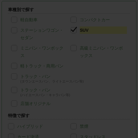
車種別で探す
軽自動車
コンパクトカー
ステーションワゴン・
SUV
セダン
ミニバン・ワンボック
高級ミニバン・ワンボ
ス
ックス
軽トラック・商用バン
トラック・バン
(タウンエースバン、ライトエースバン等)
トラック・バン
(ハイエースバン・キャラバン等)
店舗オリジナル
特徴で探す
ハイブリッド
禁煙
カード決済
スタッドレス