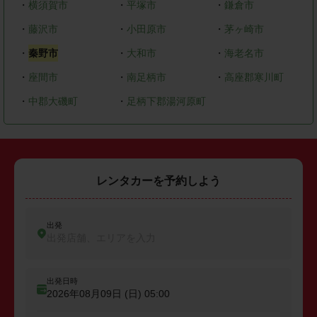
・
横須賀市
・
平塚市
・
鎌倉市
・
藤沢市
・
小田原市
・
茅ヶ崎市
・
秦野市
・
大和市
・
海老名市
・
座間市
・
南足柄市
・
高座郡寒川町
・
中郡大磯町
・
足柄下郡湯河原町
レンタカーを予約しよう
出発
出発店舗、エリアを入力
出発日時
2026年08月09日 (日)
05:00