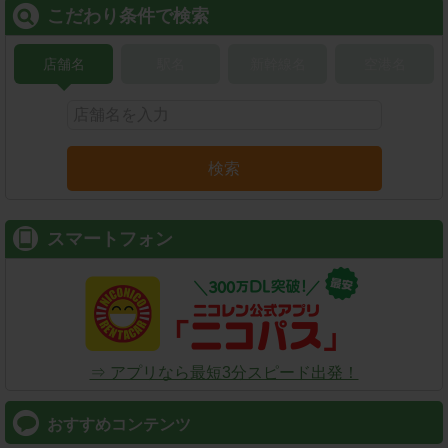
こだわり条件で検索
店舗名
駅名
新幹線名
空港名
検索
スマートフォン
⇒ アプリなら最短3分スピード出発！
おすすめコンテンツ