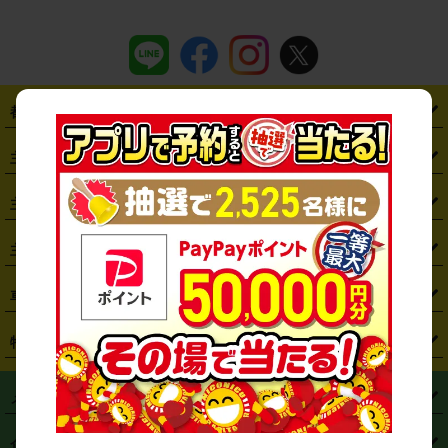
都道府県から探す
・
北海道
・
青森県
・
岩手県
・
宮城県
・
秋田県
・
山形県
主要駅から探す
・
福島県
・
東京都
・
神奈川県
・
埼玉県
・
千葉県
・
茨城県
・
札幌駅
・
仙台駅
・
新宿駅
・
池袋駅
・
渋谷駅
・
東京駅
主要空港から探す
・
栃木県
・
群馬県
・
山梨県
・
愛知県
・
静岡県
・
岐阜県
・
横浜駅
・
川崎駅
・
大宮駅
・
西船橋駅
・
柏駅
・
名古屋駅
・
新千歳空港
・
仙台空港
主要都市から探す
・
長野県
・
新潟県
・
富山県
・
石川県
・
福井県
・
大阪府
・
大阪駅
・
難波駅
・
三宮駅
・
京都駅
・
広島駅
・
博多駅
・
成田空港
・
羽田空港
・
兵庫県
・
京都府
・
滋賀県
・
和歌山県
・
奈良県
・
三重県
・
札幌市
・
仙台市
車種から探す
・
熊本駅
・
那覇空港駅
・
中部国際空港セントレア
・
関西国際空港
・
鳥取県
・
島根県
・
岡山県
・
広島県
・
山口県
・
徳島県
・
千葉市
・
さいたま市
・
軽自動車
・
コンパクトカー
・
ステーションワゴン・セダン
特徴から探す
・
大阪国際空港（伊丹空港）
・
神戸空港
・
香川県
・
愛媛県
・
高知県
・
福岡県
・
佐賀県
・
長崎県
・
横浜市
・
川崎市
・
ミニバン・ワンボックス
・
高級ミニバン・ワンボックス
・
SUV
・
岡山空港
・
徳島空港
・
ハイブリッド
・
宅配レンタカー
・
ETCカードレンタル
・
熊本県
・
大分県
・
宮崎県
・
鹿児島県
・
沖縄県
・
相模原市
・
新潟市
メニュー
・
軽トラック・商用バン
・
福岡空港
・
鹿児島空港
・
長期レンタル
・
深夜時間帯レンタル
・
免責補償プラス
・
静岡市
・
浜松市
・
・
トラック・バン
トップページ
・
はじめての方へ
・
ご利用案内
(タウンエースバン、ライトエースバン等)
企業情報
・
那覇空港
・
パーフェクト補償
・
スタッドレスタイヤ
・
直前予約