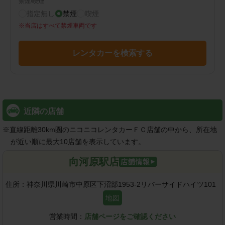
禁煙/喫煙
指定無し
禁煙
喫煙
※
当店はすべて禁煙車両です
レンタカーを検索する
近隣の店舗
※
直線距離30km圏のニコニコレンタカーＦＣ店舗の中から、所在地
が近い順に最大10店舗を表示しています。
向河原駅店
住所：
神奈川県川崎市中原区下沼部1953-2リバーサイドハイツ101
地図
営業時間：
店舗ページをご確認ください