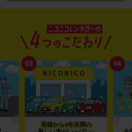
03
04
登録から4年未満の
潔」
新しい車がいっぱい♪
全