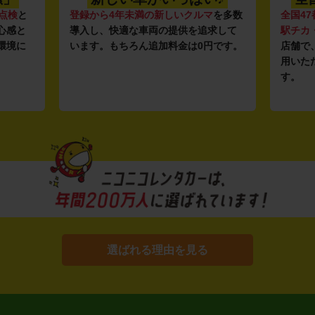
点検
と
登録から4年未満の新しいクルマ
を多数
全国47
心感と
導入し、快適な車両の提供を追求して
駅チカ
環境に
います。もちろん追加料金は0円です。
店舗で
用いた
す。
選ばれる理由を見る