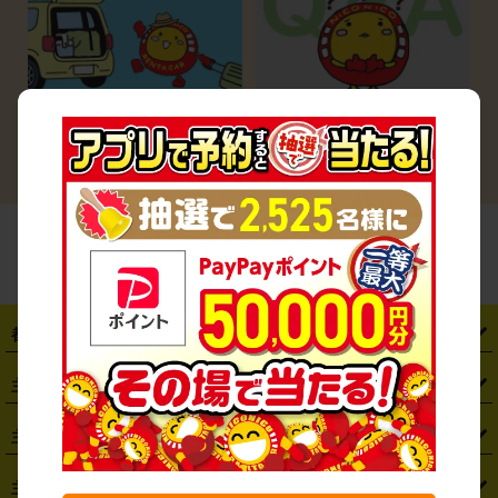
シーン別ガイド
よくある質問
都道府県から探す
・
北海道
・
青森県
・
岩手県
・
宮城県
・
秋田県
・
山形県
主要駅から探す
・
福島県
・
東京都
・
神奈川県
・
埼玉県
・
千葉県
・
茨城県
・
札幌駅
・
仙台駅
・
新宿駅
・
池袋駅
・
渋谷駅
・
東京駅
主要空港から探す
・
栃木県
・
群馬県
・
山梨県
・
愛知県
・
静岡県
・
岐阜県
・
横浜駅
・
川崎駅
・
大宮駅
・
西船橋駅
・
柏駅
・
名古屋駅
・
新千歳空港
・
仙台空港
主要都市から探す
・
長野県
・
新潟県
・
富山県
・
石川県
・
福井県
・
大阪府