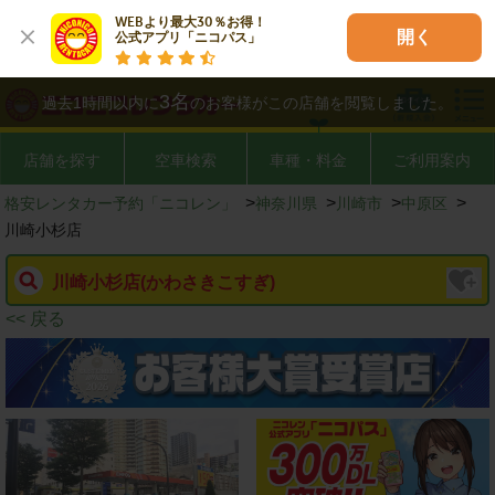
WEBより最大30％お得！

開く
公式アプリ「ニコパス」
3
名
過去1時間以内に
のお客様がこの店舗を閲覧しました。
店舗を探す
空車検索
車種・料金
ご利用案内
>
>
>
>
格安レンタカー予約「ニコレン」
神奈川県
川崎市
中原区
川崎小杉店
川崎小杉店
(かわさきこすぎ)
<< 戻る