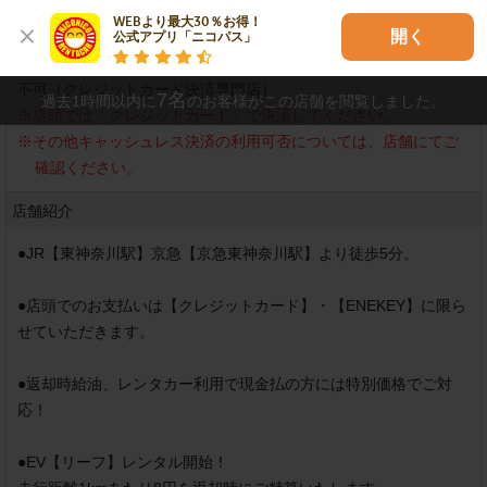
予めご了承ください。
WEBより最大30％お得！

開く
公式アプリ「ニコパス」
店舗での現金決済
不可（クレジットカード決済専門店）
7
名
過去1時間以内に
のお客様がこの店舗を閲覧しました。
※
店頭では「クレジットカード」で決済してください。
※
その他キャッシュレス決済の利用可否については、店舗にてご
確認ください。
店舗紹介
●JR【東神奈川駅】京急【京急東神奈川駅】より徒歩5分。

●店頭でのお支払いは【クレジットカード】・【ENEKEY】に限ら
せていただきます。

●返却時給油、レンタカー利用で現金払の方には特別価格でご対
応！

●EV【リーフ】レンタル開始！
