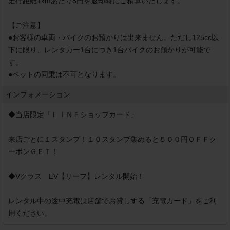
走行距離1kmあたり8円を返却時にご精算いたします。

【ご注意】

●お客様の車両・バイクのお預かりは出来ません。ただし125cc以
下に限り、レンタカー1台につき1台バイクのお預かりが可能で
す。

●ペットの同乗は不可となります。
インフォメーション
◆当店限定「ＬＩＮＥショップカード」

来店ごとに１スタンプ！１０スタンプ集めると５００円ＯＦＦク
ーポンＧＥＴ！

◆Vクラス　EV【リーフ】レンタル開始！

レンタル中の途中充電は店舗でお貸しする「充電カード」をご利
用ください。