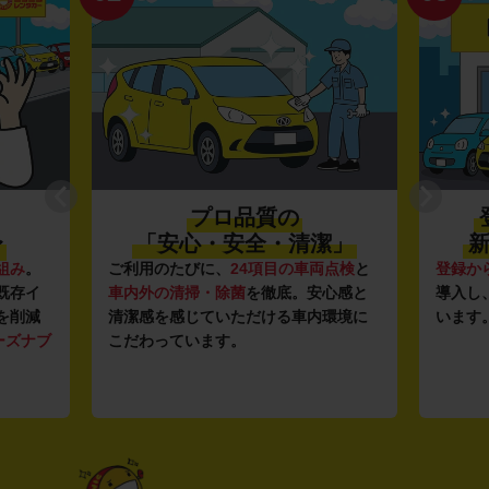
プロ品質の
〜
「安心・安全・清潔」
新
組み
。
ご利用のたびに、
24項目の車両点検
と
登録か
既存イ
車内外の清掃・除菌
を徹底。安心感と
導入し
を削減
清潔感を感じていただける車内環境に
います
ーズナブ
こだわっています。