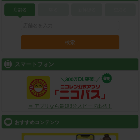
店舗名
駅名
新幹線名
空港名
検索
スマートフォン
⇒ アプリなら最短3分スピード出発！
おすすめコンテンツ