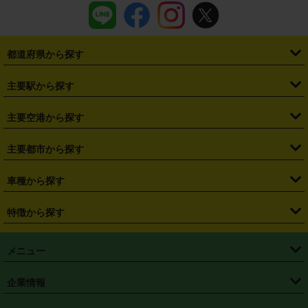
都道府県から探す
・
北海道
・
青森県
・
岩手県
・
宮城県
・
秋田県
・
山形県
主要駅から探す
・
福島県
・
東京都
・
神奈川県
・
埼玉県
・
千葉県
・
茨城県
・
札幌駅
・
仙台駅
・
新宿駅
・
池袋駅
・
渋谷駅
・
東京駅
主要空港から探す
・
栃木県
・
群馬県
・
山梨県
・
愛知県
・
静岡県
・
岐阜県
・
横浜駅
・
川崎駅
・
大宮駅
・
西船橋駅
・
柏駅
・
名古屋駅
・
新千歳空港
・
仙台空港
主要都市から探す
・
長野県
・
新潟県
・
富山県
・
石川県
・
福井県
・
大阪府
・
大阪駅
・
難波駅
・
三宮駅
・
京都駅
・
広島駅
・
博多駅
・
成田空港
・
羽田空港
・
兵庫県
・
京都府
・
滋賀県
・
和歌山県
・
奈良県
・
三重県
・
札幌市
・
仙台市
車種から探す
・
熊本駅
・
那覇空港駅
・
中部国際空港セントレア
・
関西国際空港
・
鳥取県
・
島根県
・
岡山県
・
広島県
・
山口県
・
徳島県
・
千葉市
・
さいたま市
・
軽自動車
・
コンパクトカー
・
ステーションワゴン・セダン
特徴から探す
・
大阪国際空港（伊丹空港）
・
神戸空港
・
香川県
・
愛媛県
・
高知県
・
福岡県
・
佐賀県
・
長崎県
・
横浜市
・
川崎市
・
ミニバン・ワンボックス
・
高級ミニバン・ワンボックス
・
SUV
・
岡山空港
・
徳島空港
・
ハイブリッド
・
宅配レンタカー
・
ETCカードレンタル
・
熊本県
・
大分県
・
宮崎県
・
鹿児島県
・
沖縄県
・
相模原市
・
新潟市
メニュー
・
軽トラック・商用バン
・
福岡空港
・
鹿児島空港
・
長期レンタル
・
深夜時間帯レンタル
・
免責補償プラス
・
静岡市
・
浜松市
・
・
トラック・バン
トップページ
・
はじめての方へ
・
ご利用案内
(タウンエースバン、ライトエースバン等)
企業情報
・
那覇空港
・
パーフェクト補償
・
スタッドレスタイヤ
・
直前予約
・
名古屋市
・
京都市
・
・
トラック・バン
ベストレート保証
・
予約から返却まで
・
・
店舗オリジナル
利用シーン別ガイ
(ハイエースバン・キャラバン等)
・
・
ニコパス(アプリ)
会社概要
・
ニュース
・
国際運転免許証
・
フランチャイズ募集
・
営業時間外返却サービス
・
個人情報保護