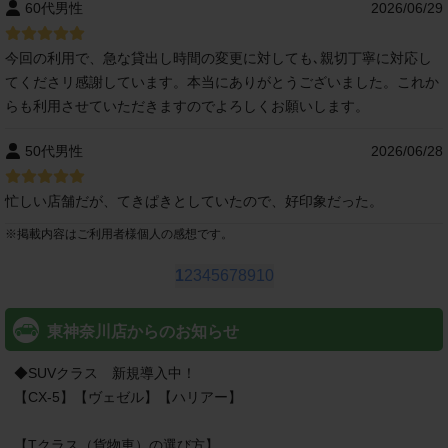
60代男性
2026/06/29
今回の利用で、急な貸出し時間の変更に対しても､親切丁寧に対応し
てくださリ感謝しています。本当にありがとうございました。これか
らも利用させていただきますのでよろしくお願いします。
50代男性
2026/06/28
忙しい店舗だが、てきぱきとしていたので、好印象だった。
※
掲載内容はご利用者様個人の感想です。
1
2
3
4
5
6
7
8
9
10
東神奈川店からのお知らせ
◆SUVクラス　新規導入中！

【CX-5】【ヴェゼル】【ハリアー】

【Tクラス（貨物車）の選び方】
