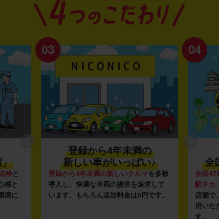
04
01
満の
利便性抜群★
い♪
全国約1,500店舗を展開
ルマ
を多数
全国47都道府県に1,500店舗
を展開し、
安さ
追求して
駅チカ・空港周辺
の店舗や
24時間営業
ガソ
0円です。
店舗で、いつでもどこでも気軽にご利
ンフ
用いただける利便性にこだわっていま
し、1
す。
ルな