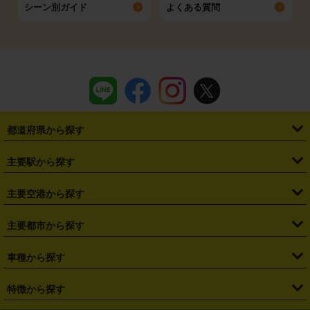
シーン別ガイド
よくある質問
都道府県から探す
・
北海道
・
青森県
・
岩手県
・
宮城県
・
秋田県
・
山形県
主要駅から探す
・
福島県
・
東京都
・
神奈川県
・
埼玉県
・
千葉県
・
茨城県
・
札幌駅
・
仙台駅
・
新宿駅
・
池袋駅
・
渋谷駅
・
東京駅
主要空港から探す
・
栃木県
・
群馬県
・
山梨県
・
愛知県
・
静岡県
・
岐阜県
・
横浜駅
・
川崎駅
・
大宮駅
・
西船橋駅
・
柏駅
・
名古屋駅
・
新千歳空港
・
仙台空港
主要都市から探す
・
長野県
・
新潟県
・
富山県
・
石川県
・
福井県
・
大阪府
・
大阪駅
・
難波駅
・
三宮駅
・
京都駅
・
広島駅
・
博多駅
・
成田空港
・
羽田空港
・
兵庫県
・
京都府
・
滋賀県
・
和歌山県
・
奈良県
・
三重県
・
札幌市
・
仙台市
車種から探す
・
熊本駅
・
那覇空港駅
・
中部国際空港セントレア
・
関西国際空港
・
鳥取県
・
島根県
・
岡山県
・
広島県
・
山口県
・
徳島県
・
千葉市
・
さいたま市
・
軽自動車
・
コンパクトカー
・
ステーションワゴン・セダン
特徴から探す
・
大阪国際空港（伊丹空港）
・
神戸空港
・
香川県
・
愛媛県
・
高知県
・
福岡県
・
佐賀県
・
長崎県
・
横浜市
・
川崎市
・
ミニバン・ワンボックス
・
高級ミニバン・ワンボックス
・
SUV