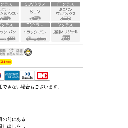
用できない場合もございます。
の前にある

し出しをし
