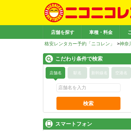
店舗を探す
車種・料金
格安レンタカー予約「ニコレン」
>
神奈
こだわり条件で検索
店舗名
駅名
新幹線名
空港名
検索
スマートフォン