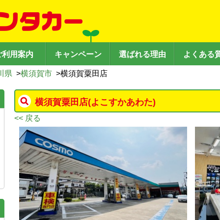
ご利用案内
キャンペーン
選ばれる理由
よくある
川県
>
横須賀市
>
横須賀粟田店
横須賀粟田店
(よこすかあわた)
<< 戻る