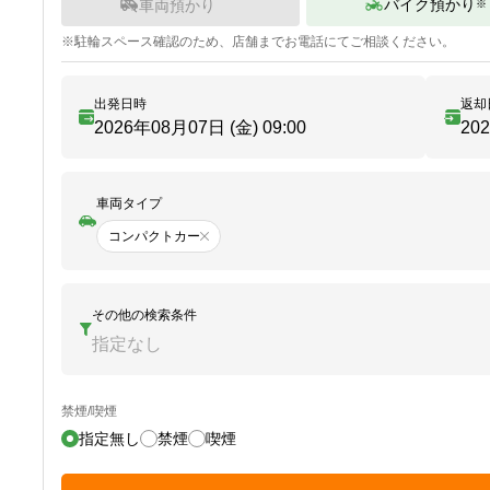
バイク預かり
車両預かり
※
※
駐輪
スペース確認のため、店舗までお電話にてご相談ください。
出発日時
返却
2026年08月07日 (金)
09:00
20
車両タイプ
コンパクトカー
その他の検索条件
指定なし
禁煙/喫煙
指定無し
禁煙
喫煙