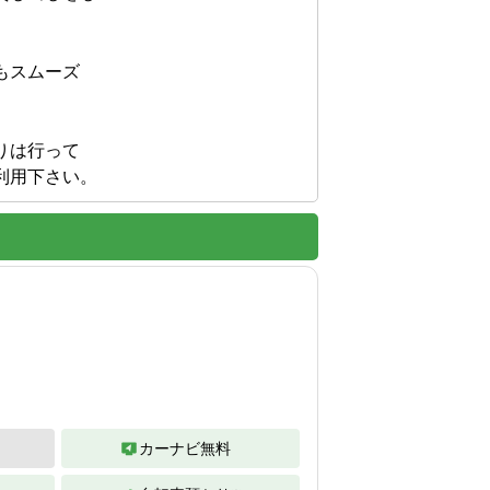
スムーズ

は行って

利用下さい。
カーナビ無料