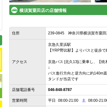
横須賀粟田店の店舗情報
住所
239-0845
神奈川県横須賀市粟田2-
京急久里浜駅

【YRP野比駅】よりバスと徒歩で約10
アクセス
京急バス [北久13]に乗車し、【焼
↓

バス進行方向と逆方向に約140m
タンドが当店です
店舗電話番号
046-848-8787
営業時間
平日
08:00
-
21:00
土
08:00-21:0