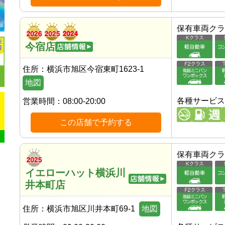
保有車両クラ
今宿店
住所：
横浜市旭区今宿東町1623-1
地図
各種サービス
営業時間：
08:00-20:00
この店舗で予約する
保有車両クラ
イエローハット横浜川
井本町店
住所：
横浜市旭区川井本町69-1
地図