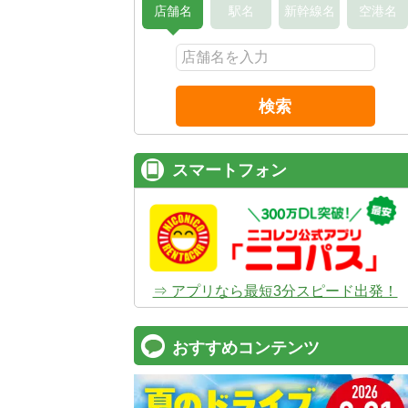
店舗名
駅名
新幹線名
空港名
検索
スマートフォン
⇒ アプリなら最短3分スピード出発！
おすすめコンテンツ