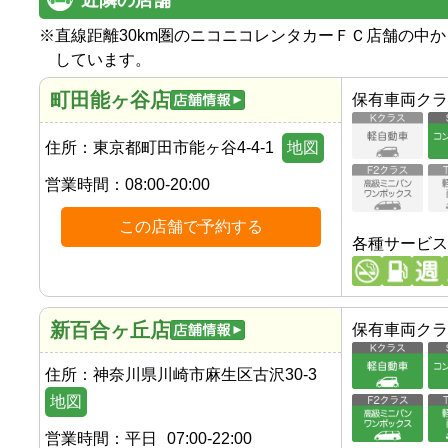
近隣の店舗
※
直線距離30km圏のニコニコレンタカーＦＣ店舗の中
しています。
町田能ヶ谷店
保有車両クラ
住所：
東京都町田市能ヶ谷4-4-1
地図
営業時間：
08:00-20:00
この店舗で予約する
各種サービス
新百合ヶ丘店
保有車両クラ
住所：
神奈川県川崎市麻生区古沢30-3
地図
営業時間：
平日
07:00-22:00