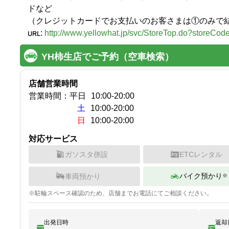
ドなど

（クレジットカードでお支払いのお客さまは①のみで
:
http://www.yellowhat.jp/svc/StoreTop.do?storeCo
YH柿生店でご予約（空車検索）
店舗営業時間
営業時間：
平日
10:00
-
20:00
土
10:00-20:00
日
10:00-20:00
対応サービス
ガソスタ併設
ETCレンタル
バイク預かり
車両預かり
※
※
駐輪
スペース確認のため、店舗までお電話にてご相談ください。
出発日時
返却