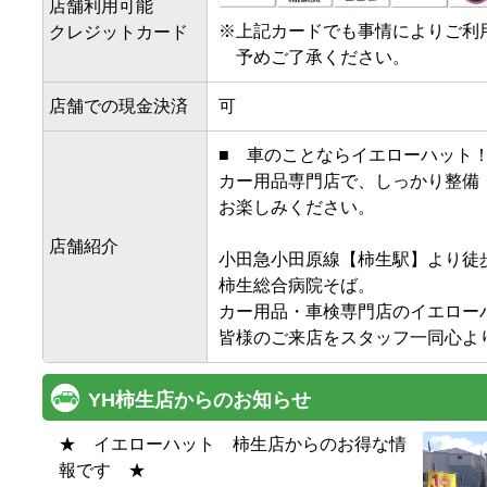
店舗利用可能
※
上記カードでも事情によりご利
クレジットカード
予めご了承ください。
店舗での現金決済
可
■　車のことならイエローハット！
カー用品専門店で、しっかり整備
お楽しみください。

店舗紹介
小田急小田原線【柿生駅】より徒歩
柿生総合病院そば。

カー用品・車検専門店のイエローハ
皆様のご来店をスタッフ一同心よ
YH柿生店からのお知らせ
★　イエローハット　柿生店からのお得な情
報です　★
