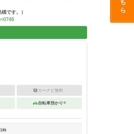
結構です。）
de=0746
カーナビ無料
自転車預かり
※
日時