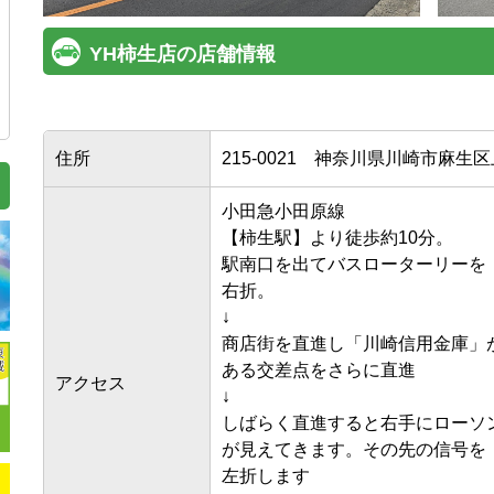
YH柿生店の店舗情報
住所
215-0021
神奈川県川崎市麻生区上麻
小田急小田原線

【柿生駅】より徒歩約10分。

駅南口を出てバスローターリーを

右折。

↓

商店街を直進し「川崎信用金庫」が
ある交差点をさらに直進

アクセス
↓

しばらく直進すると右手にローソン
が見えてきます。その先の信号を

左折します
