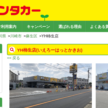
ご利用案内
キャンペーン
選ばれる理由
よくある
川県
>
川崎市
>
麻生区
>
YH柿生店
YH柿生店
(いえろーはっとかきお)
<< 戻る