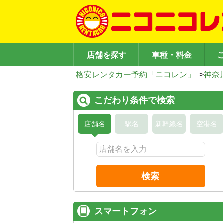
店舗を探す
車種・料金
格安レンタカー予約「ニコレン」
>
神奈
こだわり条件で検索
店舗名
駅名
新幹線名
空港名
検索
スマートフォン