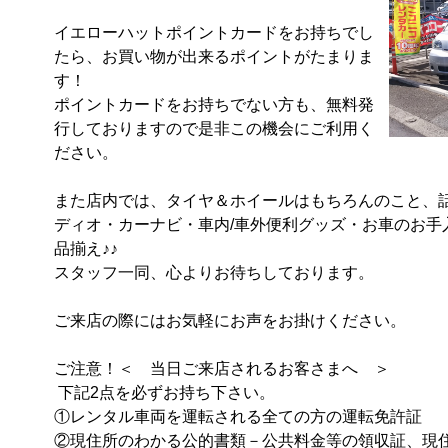
イエローハットポイントカードをお持ちでし
たら、お買い物が出来るポイントがたまりま
す！

ポイントカードをお持ちでない方も、無料発
行しておりますので是非この機会にご利用く
ださい。

また店内では、タイヤ＆ホイールはもちろんのこと、
ディオ・カーナビ・車内/車外便利グッズ・お車のお手
品揃え♪♪

スタッフ一同、心よりお待ちしております。

ご来店の際にはお気軽にお声をお掛けください。

ご注意！＜　当日ご来店されるお客さまへ　＞

 下記2点を必ずお持ち下さい。

①レンタル車両を運転される全ての方の運転免許証

②現住所のわかる公的書類－公共料金等の領収証、現