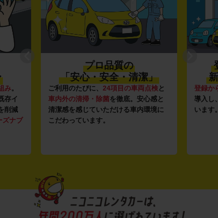
プロ品質の
〜
「安心・安全・清潔」
新
組み
。
ご利用のたびに、
24項目の車両点検
と
登録か
既存イ
車内外の清掃・除菌
を徹底。安心感と
導入し
を削減
清潔感を感じていただける車内環境に
います
ーズナブ
こだわっています。