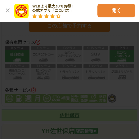
住所：
長崎市平和町12-1
地図
WEBより最大30％お得！

開く
公式アプリ「ニコパス」
営業時間：
店舗ページをご確認ください
この店舗で予約する
保有車両クラス
各種サービス
佐世保市
YH佐世保店