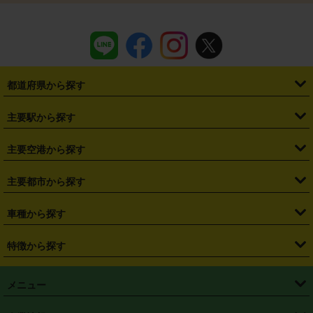
都道府県から探す
・
北海道
・
青森県
・
岩手県
・
宮城県
・
秋田県
・
山形県
主要駅から探す
・
福島県
・
東京都
・
神奈川県
・
埼玉県
・
千葉県
・
茨城県
・
札幌駅
・
仙台駅
・
新宿駅
・
池袋駅
・
渋谷駅
・
東京駅
主要空港から探す
・
栃木県
・
群馬県
・
山梨県
・
愛知県
・
静岡県
・
岐阜県
・
横浜駅
・
川崎駅
・
大宮駅
・
西船橋駅
・
柏駅
・
名古屋駅
・
新千歳空港
・
仙台空港
主要都市から探す
・
長野県
・
新潟県
・
富山県
・
石川県
・
福井県
・
大阪府
・
大阪駅
・
難波駅
・
三宮駅
・
京都駅
・
広島駅
・
博多駅
・
成田空港
・
羽田空港
・
兵庫県
・
京都府
・
滋賀県
・
和歌山県
・
奈良県
・
三重県
・
札幌市
・
仙台市
車種から探す
・
熊本駅
・
那覇空港駅
・
中部国際空港セントレア
・
関西国際空港
・
鳥取県
・
島根県
・
岡山県
・
広島県
・
山口県
・
徳島県
・
千葉市
・
さいたま市
・
軽自動車
・
コンパクトカー
・
ステーションワゴン・セダン
特徴から探す
・
大阪国際空港（伊丹空港）
・
神戸空港
・
香川県
・
愛媛県
・
高知県
・
福岡県
・
佐賀県
・
長崎県
・
横浜市
・
川崎市
・
ミニバン・ワンボックス
・
高級ミニバン・ワンボックス
・
SUV
・
岡山空港
・
徳島空港
・
ハイブリッド
・
宅配レンタカー
・
ETCカードレンタル
・
熊本県
・
大分県
・
宮崎県
・
鹿児島県
・
沖縄県
・
相模原市
・
新潟市
メニュー
・
軽トラック・商用バン
・
福岡空港
・
鹿児島空港
・
長期レンタル
・
深夜時間帯レンタル
・
免責補償プラス
・
静岡市
・
浜松市
・
・
トラック・バン
トップページ
・
はじめての方へ
・
ご利用案内
(タウンエースバン、ライトエースバン等)