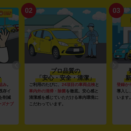
02
03
プロ品質の
〜
「安心・安全・清潔」
新
組み
。
ご利用のたびに、
24項目の車両点検
と
登録か
既存イ
車内外の清掃・除菌
を徹底。安心感と
導入し
を削減
清潔感を感じていただける車内環境に
います
ーズナブ
こだわっています。