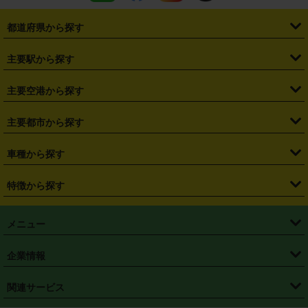
都道府県から探す
・
北海道
・
青森県
・
岩手県
・
宮城県
・
秋田県
・
山形県
主要駅から探す
・
福島県
・
東京都
・
神奈川県
・
埼玉県
・
千葉県
・
茨城県
・
札幌駅
・
仙台駅
・
新宿駅
・
池袋駅
・
渋谷駅
・
東京駅
主要空港から探す
・
栃木県
・
群馬県
・
山梨県
・
愛知県
・
静岡県
・
岐阜県
・
横浜駅
・
川崎駅
・
大宮駅
・
西船橋駅
・
柏駅
・
名古屋駅
・
新千歳空港
・
仙台空港
主要都市から探す
・
長野県
・
新潟県
・
富山県
・
石川県
・
福井県
・
大阪府
・
大阪駅
・
難波駅
・
三宮駅
・
京都駅
・
広島駅
・
博多駅
・
成田空港
・
羽田空港
・
兵庫県
・
京都府
・
滋賀県
・
和歌山県
・
奈良県
・
三重県
・
札幌市
・
仙台市
車種から探す
・
熊本駅
・
那覇空港駅
・
中部国際空港セントレア
・
関西国際空港
・
鳥取県
・
島根県
・
岡山県
・
広島県
・
山口県
・
徳島県
・
千葉市
・
さいたま市
・
軽自動車
・
コンパクトカー
・
ステーションワゴン・セダン
特徴から探す
・
大阪国際空港（伊丹空港）
・
神戸空港
・
香川県
・
愛媛県
・
高知県
・
福岡県
・
佐賀県
・
長崎県
・
横浜市
・
川崎市
・
ミニバン・ワンボックス
・
高級ミニバン・ワンボックス
・
SUV
・
岡山空港
・
徳島空港
・
ハイブリッド
・
宅配レンタカー
・
ETCカードレンタル
・
熊本県
・
大分県
・
宮崎県
・
鹿児島県
・
沖縄県
・
相模原市
・
新潟市
メニュー
・
軽トラック・商用バン
・
福岡空港
・
鹿児島空港
・
長期レンタル
・
深夜時間帯レンタル
・
免責補償プラス
・
静岡市
・
浜松市
・
・
トラック・バン
トップページ
・
はじめての方へ
・
ご利用案内
(タウンエースバン、ライトエースバン等)
企業情報
・
那覇空港
・
パーフェクト補償
・
スタッドレスタイヤ
・
直前予約
・
名古屋市
・
京都市
・
・
トラック・バン
ベストレート保証
・
予約から返却まで
・
・
店舗オリジナル
利用シーン別ガイ
(ハイエースバン・キャラバン等)
・
・
ニコパス(アプリ)
会社概要
・
ニュース
・
国際運転免許証
・
フランチャイズ募集
・
営業時間外返却サービス
・
個人情報保護
関連サービス
・
大阪市
・
堺市
ド
・
・
レッカー搬送サービス
カスタマーハラスメントに対する基本方針