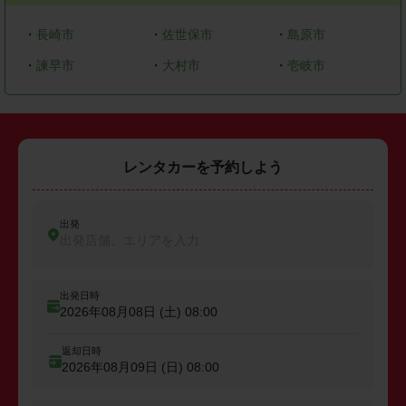
・
長崎市
・
佐世保市
・
島原市
・
諫早市
・
大村市
・
壱岐市
レンタカーを予約しよう
出発
出発店舗、エリアを入力
出発日時
2026年08月08日 (土)
08:00
返却日時
2026年08月09日 (日)
08:00