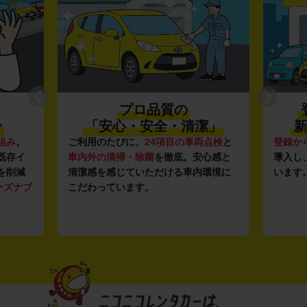
プロ品質の
〜
「安心・安全・清潔」
新
組み
。
ご利用のたびに、
24項目の車両点検
と
登録か
既存イ
車内外の清掃・除菌
を徹底。安心感と
導入し
を削減
清潔感を感じていただける車内環境に
います
ーズナブ
こだわっています。