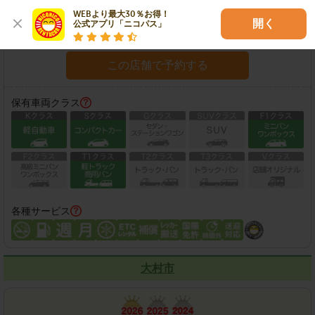
住所：
諫早市小船越町2-1
地図
WEBより最大30％お得！

開く
公式アプリ「ニコパス」
営業時間：
08:00-20:00
この店舗で予約する
保有車両クラス
各種サービス
大村市