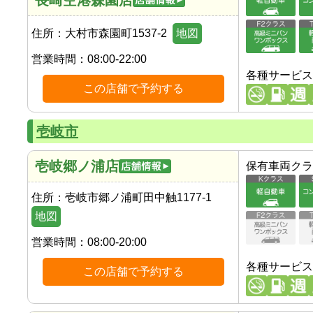
住所：
大村市森園町1537-2
地図
営業時間：
08:00-22:00
各種サービス
この店舗で予約する
壱岐市
壱岐郷ノ浦店
保有車両クラ
住所：
壱岐市郷ノ浦町田中触1177-1
地図
営業時間：
08:00-20:00
各種サービス
この店舗で予約する