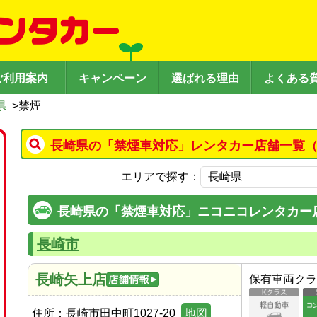
ご利用案内
キャンペーン
選ばれる理由
よくある
県
>
禁煙
長崎県の「禁煙車対応」レンタカー店舗一覧（
エリアで探す：
長崎県の「禁煙車対応」ニコニコレンタカー
長崎市
長崎矢上店
保有車両クラ
住所：
長崎市田中町1027-20
地図