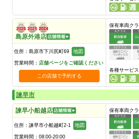
保有車両クラ
島原外港店
住所：
島原市下川尻町69
地図
営業時間：
店舗ページをご確認ください
各種サービス
この店舗で予約する
諫早市
諫早小船越店
保有車両クラ
住所：
諫早市小船越町2-1
地図
営業時間：
08:00-20:00