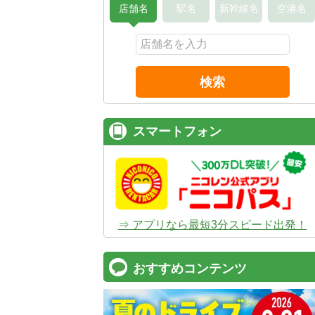
店舗名
駅名
新幹線名
空港名
検索
スマートフォン
⇒ アプリなら最短3分スピード出発！
おすすめコンテンツ