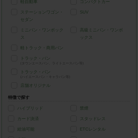
軽自動車
コンパクトカー
ステーションワゴン・
SUV
セダン
ミニバン・ワンボック
高級ミニバン・ワンボ
ス
ックス
軽トラック・商用バン
トラック・バン
(タウンエースバン、ライトエースバン等)
トラック・バン
(ハイエースバン・キャラバン等)
店舗オリジナル
特徴で探す
ハイブリッド
禁煙
カード決済
スタッドレス
給油可能
ETCレンタル