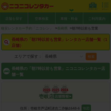
店舗を探す
空車検索
車種・料金
ご利用案内
>
>
格安レンタカー予約「ニコレン」
長崎県
朝7時以前も営業
長崎県の「朝7時以前も営業」レンタカー店舗一覧（1
店舗）
エリアで探す：
検索
長崎県の「朝7時以前も営業」ニコニコレンタカー店
舗一覧
壱岐店
住所：
壱岐市芦辺町諸吉二亦触1648-6
地図