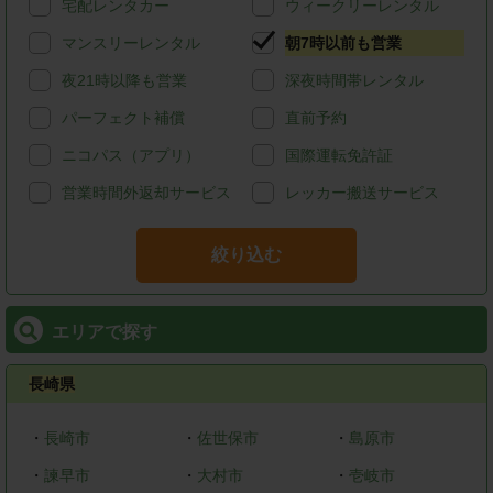
宅配レンタカー
ウィークリーレンタル
マンスリーレンタル
朝7時以前も営業
夜21時以降も営業
深夜時間帯レンタル
パーフェクト補償
直前予約
ニコパス（アプリ）
国際運転免許証
営業時間外返却サービス
レッカー搬送サービス
絞り込む
エリアで探す
長崎県
・
長崎市
・
佐世保市
・
島原市
・
諫早市
・
大村市
・
壱岐市