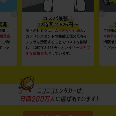
強！
プロ品質の
25円〜
「安心・安全・清潔」
ない仕組み
。
ご利用のたびに、
24項目の車両点検
と
工場の既存イ
車内外の清掃・除菌
を徹底。安心感と
コストを削減
清潔感を感じていただける車内環境に
いう
リーズナブ
こだわっています。
す。