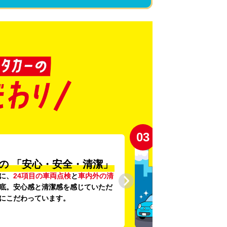
03
の
「安心・安全・清潔」
に、
24項目の車両点検
と
車内外の清
底。安心感と清潔感を感じていただ
にこだわっています。