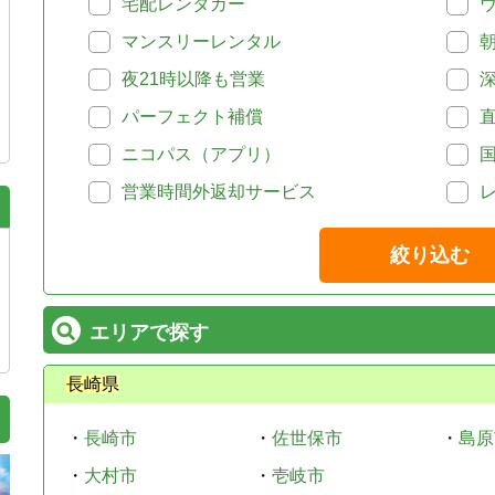
宅配レンタカー
マンスリーレンタル
夜21時以降も営業
パーフェクト補償
ニコパス（アプリ）
営業時間外返却サービス
絞り込む
エリアで探す
長崎県
・
長崎市
・
佐世保市
・
島原
・
大村市
・
壱岐市