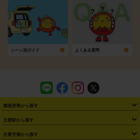
シーン別ガイド
よくある質問
都道府県から探す
・
北海道
・
青森県
・
岩手県
・
宮城県
・
秋田県
・
山形県
主要駅から探す
・
福島県
・
東京都
・
神奈川県
・
埼玉県
・
千葉県
・
茨城県
・
札幌駅
・
仙台駅
・
新宿駅
・
池袋駅
・
渋谷駅
・
東京駅
主要空港から探す
・
栃木県
・
群馬県
・
山梨県
・
愛知県
・
静岡県
・
岐阜県